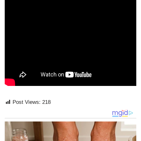
Post Views:
218