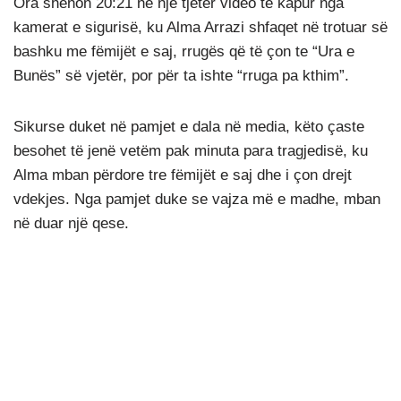
Ora shënon 20:21 në një tjetër video të kapur nga
kamerat e sigurisë, ku Alma Arrazi shfaqet në trotuar së
bashku me fëmijët e saj, rrugës që të çon te “Ura e
Bunës” së vjetër, por për ta ishte “rruga pa kthim”.
Sikurse duket në pamjet e dala në media, këto çaste
besohet të jenë vetëm pak minuta para tragjedisë, ku
Alma mban përdore tre fëmijët e saj dhe i çon drejt
vdekjes. Nga pamjet duke se vajza më e madhe, mban
në duar një qese.