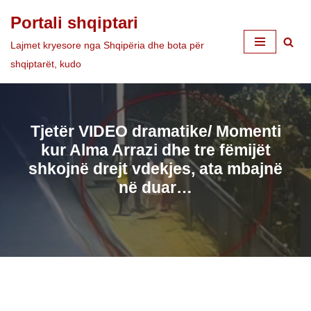
Portali shqiptari
Skip
Lajmet kryesore nga Shqipëria dhe bota për
to
shqiptarët, kudo
content
Tjetër VIDEO dramatike/ Momenti
kur Alma Arrazi dhe tre fëmijët
shkojnë drejt vdekjes, ata mbajnë
në duar…