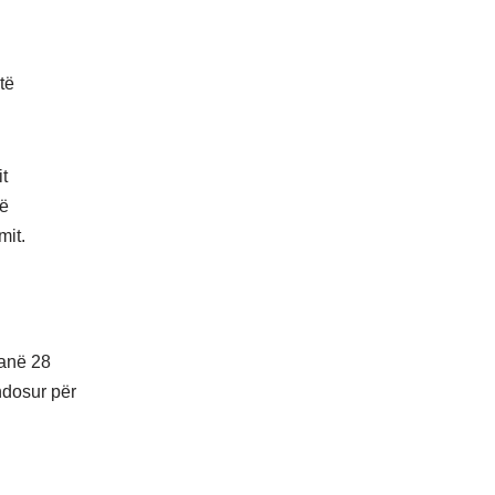
të
it
të
mit.
kanë 28
ndosur për