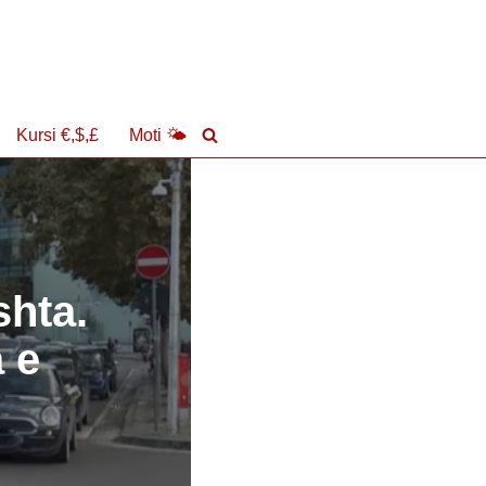
Kursi €,$,£
Moti 🌤
shta.
a e