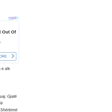
 e alk
uaj. Gjatë
jë
ë Shërbimit