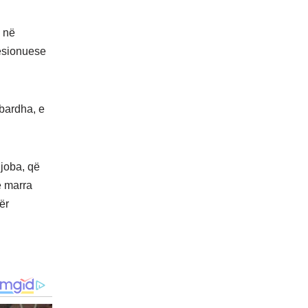
n në
resionuese
bardha, e
joba, që
ë marra
ër