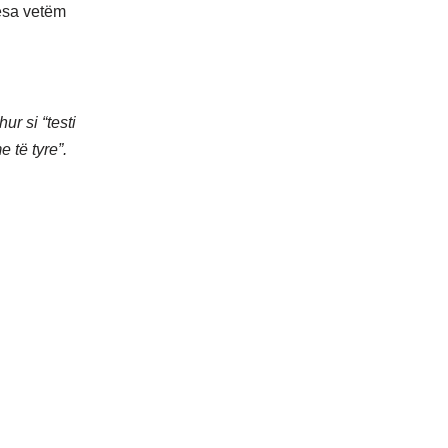
sesa vetëm
ur si “testi
e të tyre”.