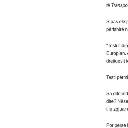
të Transpor
Sipas ekspe
përfshirë 
“Testi i id
Europian. A
drejtuesit 
Testi përmb
Sa ditëlin
ditë? Nëse
t’iu zgjuar
Por përse l