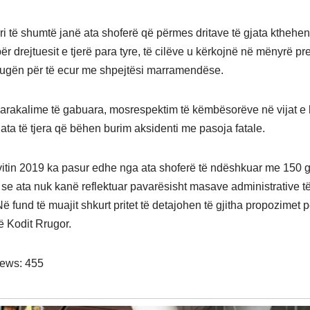
i të shumtë janë ata shoferë që përmes dritave të gjata kthehe
ër drejtuesit e tjerë para tyre, të cilëve u kërkojnë në mënyrë p
rrugën për të ecur me shpejtësi marramendëse.
arakalime të gabuara, mosrespektim të këmbësorëve në vijat e 
ata të tjera që bëhen burim aksidenti me pasoja fatale.
itin 2019 ka pasur edhe nga ata shoferë të ndëshkuar me 150 g
ë se ata nuk kanë reflektuar pavarësisht masave administrative t
Në fund të muajit shkurt pritet të detajohen të gjitha propozimet p
ë Kodit Rrugor.
iews:
455