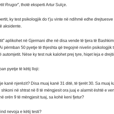
tit Rrugor
”, thotë eksperti Artur Sulçe.
rtit, ky test psikologjik do t’ju vinte në ndihmë edhe drejtuesve 
në aksidente.
iotit” aplikohet në Gjermani dhe në disa vende të tjera të Bashkim
i përmban 50 pyetje të thjeshta që tregojnë nivelin psikologjik 
të automjetit. Nëse ky test nuk kalohet prej tyre, hiqet leja e drejti
an pyetje të këtij lloji:
dje kanë njerëzit? Disa muaj kanë 31 ditë, të tjerët 30. Sa muaj 
 shkoni në shtrat në 8 të mëngjesit ora juaj e alarmit është e ve
 në orën 9 të mëngjesit tuaj, sa kohë keni fjetur?
ind nevoja e këtij testi?