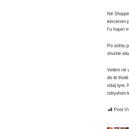
Në Shqipër
kërcënim p
t’u hapin 
Po ashtu p
shumë situ
Vetëm në v
do të thot
ndaj tyre. 
ndryshim t
Post V