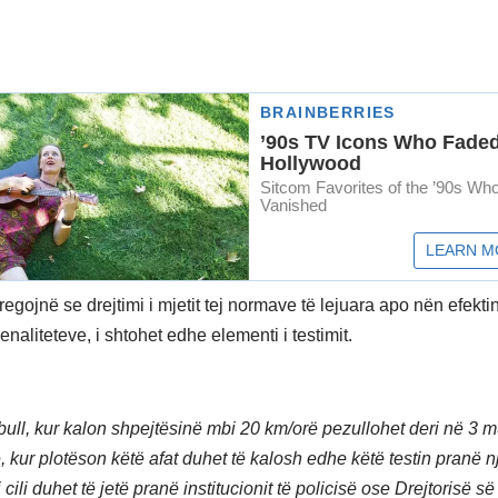
regojnë se drejtimi i mjetit tej normave të lejuara apo nën efektin
penaliteteve, i shtohet edhe elementi i testimit.
ull, kur kalon shpejtësinë mbi 20 km/orë pezullohet deri në 3 m
, kur plotëson këtë afat duhet të kalosh edhe këtë testin pranë n
 cili duhet të jetë pranë institucionit të policisë ose Drejtorisë s