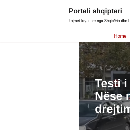
Portali shqiptari
Skip
Lajmet kryesore nga Shqipëria dhe b
to
content
Home
Testi i
Nëse n
drejti