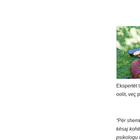
Ekspertët t
oolit, veç 
“Për shemb
kësaj kohë
psikologu i