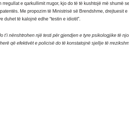
 rregullat e qarkullimit rrugor, kjo do të të kushtojë më shumë 
i patentës. Me propozim të Ministrisë së Brendshme, drejtuesit e
 duhet të kalojnë edhe “testin e idiotit”.
o t’i nënshtrohen një testi për gjendjen e tyre psikologjike të njoh
sa herë që efektivët e policisë do të konstatojnë sjellje të rrezikshm