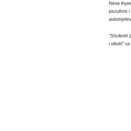
Nëse thyen
pezullimi 
automjeteve
“Shoferët d
i idiotit” 