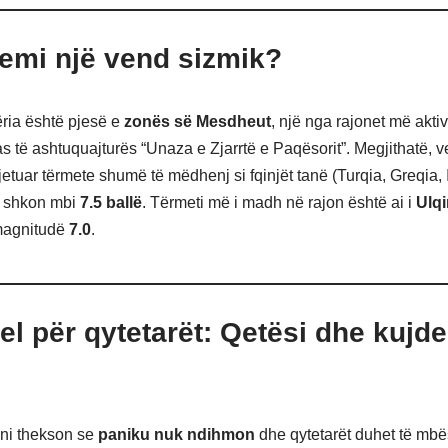
emi një vend sizmik?
ria është pjesë e
zonës së Mesdheut
, një nga rajonet më akti
as të ashtuquajturës “Unaza e Zjarrtë e Paqësorit”. Megjithatë, 
etuar tërmete shumë të mëdhenj si fqinjët tanë (Turqia, Greqia, I
 shkon mbi
7.5 ballë
. Tërmeti më i madh në rajon është ai i
Ulqi
agnitudë
7.0
.
l për qytetarët: Qetësi dhe kujde
ni thekson se
paniku nuk ndihmon
dhe qytetarët duhet të mbë