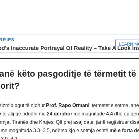
anë këto pasgoditje të tërmetit të
orit?
sizmiologut të njohur
Prof. Rapo Ormani
, tërmetet e sotme janë
e
të atij që ndodhi më
24 qershor
me magnitudë
4.4
dhe epiqen
mjet Tiranës dhe Krujës. Që prej asaj date, janë regjistruar dis
 me magnituda 3.3–3.5, ndërsa kjo e sotmja është
më e forta de
3.9–4.2.