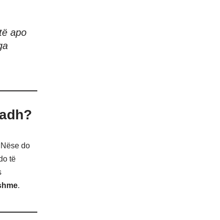
itë apo
ga
madh?
. Nëse do
do të
s
nshme
.