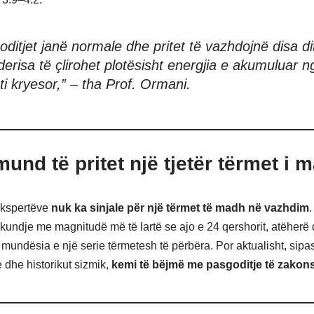
oditjet janë normale dhe pritet të vazhdojnë disa d
derisa të çlirohet plotësisht energjia e akumuluar n
ti kryesor,” – tha Prof. Ormani.
und të pritet një tjetër tërmet i 
ekspertëve
nuk ka sinjale për një tërmet të madh në vazhdim
lëkundje me magnitudë më të lartë se ajo e 24 qershorit, atëherë 
 mundësia e një serie tërmetesh të përbëra. Por aktualisht, sipa
e dhe historikut sizmik,
kemi të bëjmë me pasgoditje të zako