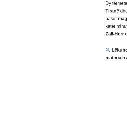
Dy tërmete
Tiranë
dhe
pasur
mag
katër minu
Zall-Herr
d
Lëkundj
materiale 