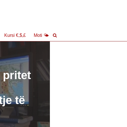
Kursi €,$,£
Moti 🌤
pritet
je të