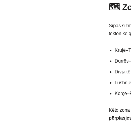
🗺 Zo
Sipas siz
tektonike q
Krujë–
Durrës
Divjakë
Lushnj
Korçë–
Këto zona 
përplasjes