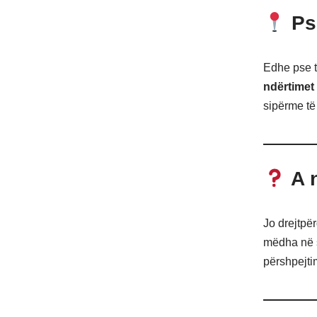
Ps
Edhe pse t
ndërtimet 
sipërme të
A n
Jo drejtpër
mëdha në s
përshpejtim