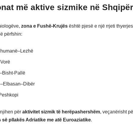
nat më aktive sizmike në Shqipër
miologëve,
zona e Fushë-Krujës
është pjesë e një rrjeti thyerje
ë përfshin:
Thumanë–Lezhë
–Vorë
–Bisht-Pallë
ë–Elbasan–Dibër
Peshkopi
njihen për
aktivitet sizmik të herëpashershëm
, veçanërisht pë
 së pllakës Adriatike me atë Euroaziatike
.