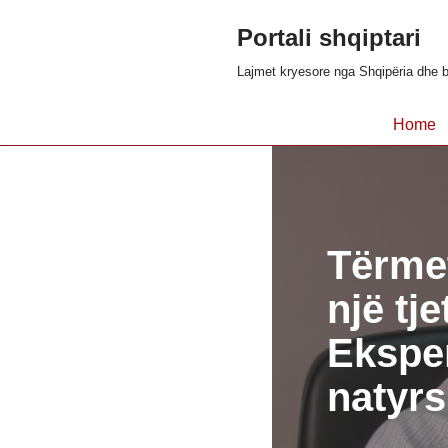
Portali shqiptari
Skip
Lajmet kryesore nga Shqipëria dhe b
to
content
Home
Tërmet
një tj
Eksper
natyr