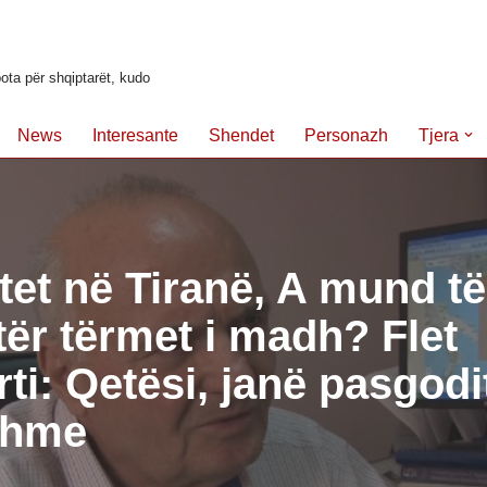
ota për shqiptarët, kudo
News
Interesante
Shendet
Personazh
Tjera
et në Tiranë, A mund të 
etër tërmet i madh? Flet
ti: Qetësi, janë pasgodit
shme