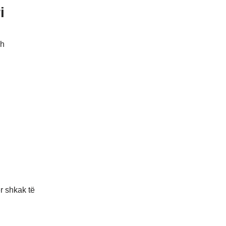
i
sh
r shkak të