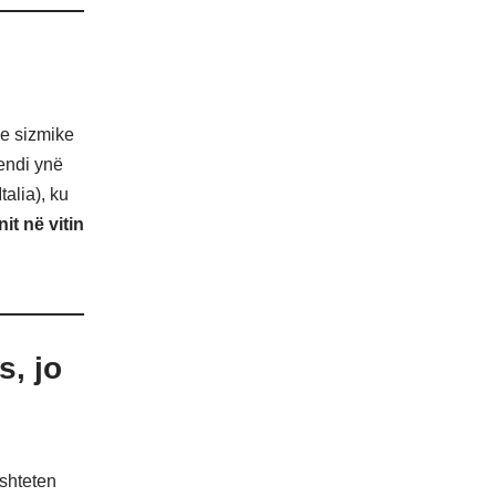
ve sizmike
vendi ynë
talia), ku
nit në vitin
s, jo
shteten