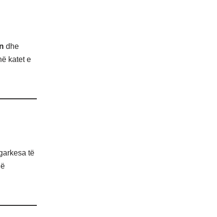
ën
dhe
ë katet e
ngarkesa të
në