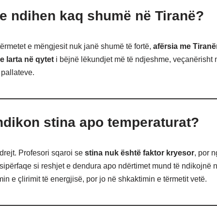
e ndihen kaq shumë në Tiranë?
ërmetet e mëngjesit nuk janë shumë të fortë,
afërsia me Tiran
e larta në qytet
i bëjnë lëkundjet më të ndjeshme, veçanërisht n
 pallateve.
dikon stina apo temperaturat?
drejt. Profesori sqaroi se
stina nuk është faktor kryesor
, por 
ipërfaqe si reshjet e dendura apo ndërtimet mund të ndikojnë 
in e çlirimit të energjisë, por jo në shkaktimin e tërmetit vetë.