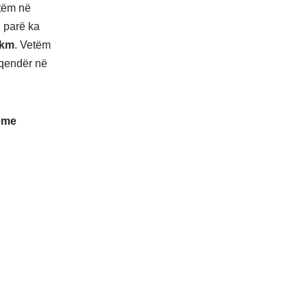
otëm në
 i parë ka
 km
. Vetëm
iqendër në
ëme