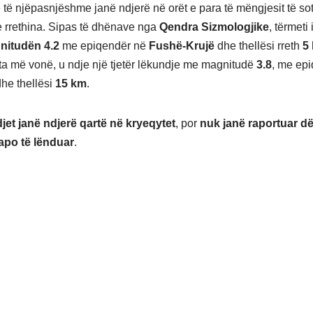
 të njëpasnjëshme janë ndjerë në orët e para të mëngjesit të s
 rrethina. Sipas të dhënave nga
Qendra Sizmologjike
, tërmeti
nitudën 4.2
me epiqendër në
Fushë-Krujë
dhe thellësi rreth
5
ta më vonë, u ndje një tjetër lëkundje me magnitudë
3.8
, me ep
he thellësi
15 km
.
et janë ndjerë qartë në kryeqytet
, por
nuk janë raportuar d
apo të lënduar
.