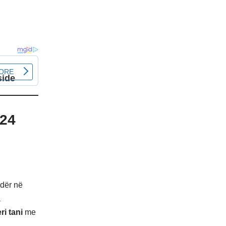
 24
dër në
a
ri tani
me