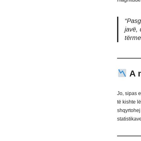
“Pasg
javë, 
tërme
A m
Jo, sipas 
të kishte 
shqyrtohej
statistikav