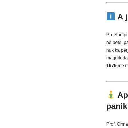
A j
Po. Shqipë
në botë, p
nuk ka përj
magnituda
1979
me m
Ape
panik
Prof. Orma