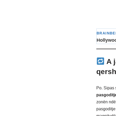
A j
qersh
Po. Sipas 
pasgoditj
zonën ndër
pasgoditje
magnitudë 