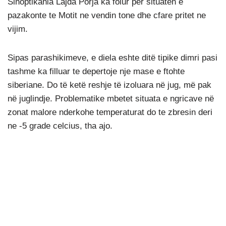
Sinoptikania Lajda Porja ka folur per situaten e
pazakonte te Motit ne vendin tone dhe cfare pritet ne
vijim.
Sipas parashikimeve, e diela eshte ditë tipike dimri pasi
tashme ka filluar te depertoje nje mase e ftohte
siberiane. Do të ketë reshje të izoluara në jug, më pak
në juglindje. Problematike mbetet situata e ngricave në
zonat malore nderkohe temperaturat do te zbresin deri
ne -5 grade celcius, tha ajo.