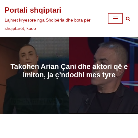
Portali shqiptari
Skip
Lajmet kryesore nga Shqipëria dhe bota për
to
shqiptarët, kudo
content
Takohen Arian Çani dhe aktori që e
imiton, ja ç’ndodhi mes tyre