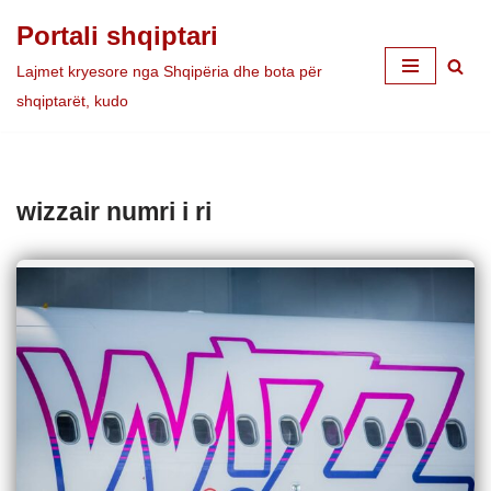
Portali shqiptari
Skip
Lajmet kryesore nga Shqipëria dhe bota për
to
shqiptarët, kudo
content
wizzair numri i ri