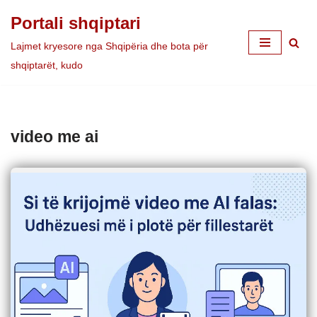
Portali shqiptari
Skip
Lajmet kryesore nga Shqipëria dhe bota për
to
shqiptarët, kudo
content
video me ai