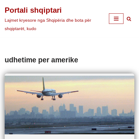
Portali shqiptari
Skip
Lajmet kryesore nga Shqipëria dhe bota për
to
shqiptarët, kudo
content
udhetime per amerike