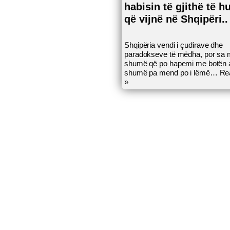
habisin të gjithë të hu
që vijnë në Shqipëri..
Shqipëria vendi i çudirave dhe
paradokseve të mëdha, por sa
shumë që po hapemi me botën
shumë pa mend po i lëmë…
Re
»