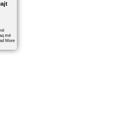
ajt
 më
 aq më
ad More