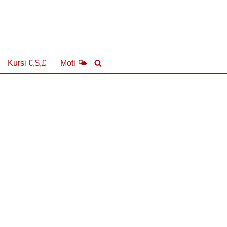
Kursi €,$,£
Moti 🌤