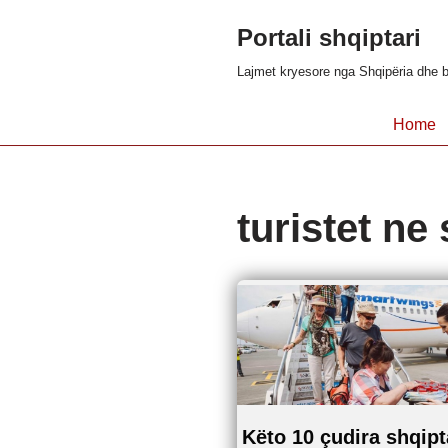
Portali shqiptari
Skip
Lajmet kryesore nga Shqipëria dhe b
to
content
Home
turistet ne
Këto 10 çudira shqipt