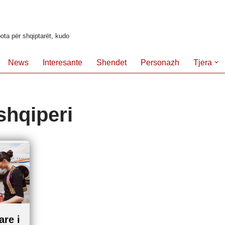
ota për shqiptarët, kudo
News
Interesante
Shendet
Personazh
Tjera
 shqiperi
are i