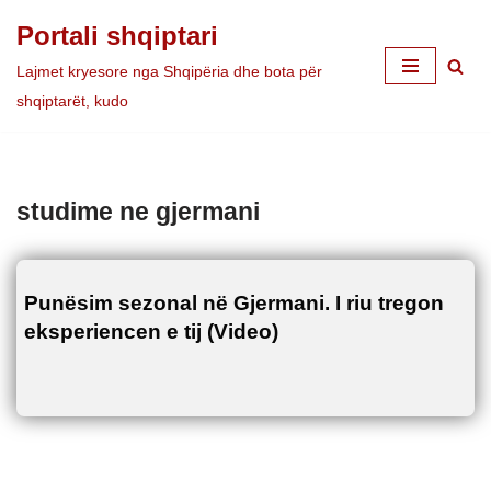
Portali shqiptari
Skip
Lajmet kryesore nga Shqipëria dhe bota për
to
shqiptarët, kudo
content
studime ne gjermani
Punësim sezonal në Gjermani. I riu tregon
eksperiencen e tij (Video)