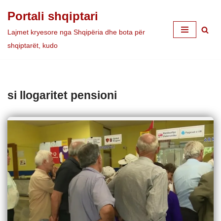
Portali shqiptari
Skip
Lajmet kryesore nga Shqipëria dhe bota për
to
shqiptarët, kudo
content
si llogaritet pensioni