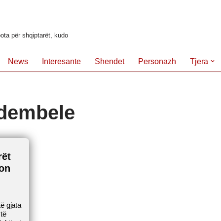
ota për shqiptarët, kudo
News
Interesante
Shendet
Personazh
Tjera
 dembele
rët
jon
ë gjata
të