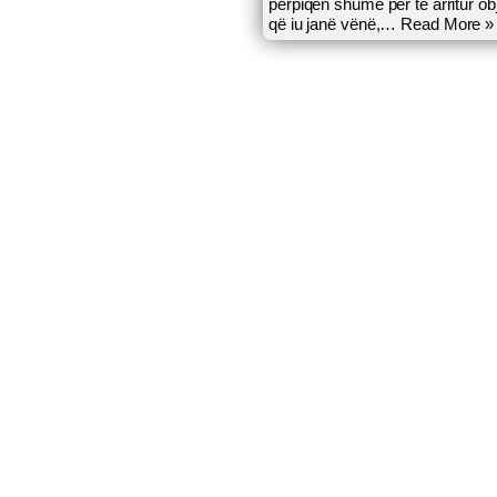
përpiqen shumë për të arritur ob
që iu janë vënë,…
Read More »