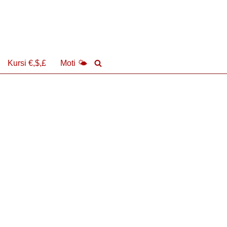
Kursi €,$,£
Moti 🌤