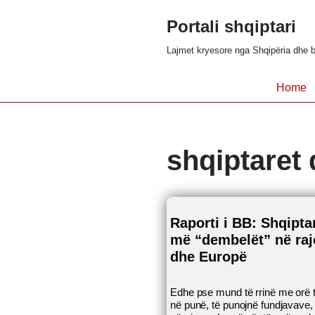
Portali shqiptari
Skip
Lajmet kryesore nga Shqipëria dhe b
to
content
Home
shqiptaret
Raporti i BB: Shqipta
më “dembelët” në ra
dhe Europë
Edhe pse mund të rrinë me orë t
në punë, të punojnë fundjavave, 