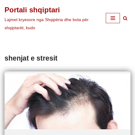
Portali shqiptari
Skip
Lajmet kryesore nga Shqipëria dhe bota për
to
shqiptarët, kudo
content
shenjat e stresit