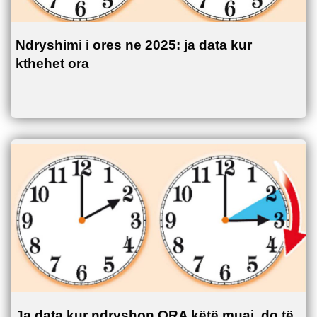
Ndryshimi i ores ne 2025: ja data kur
kthehet ora
Ja data kur ndryshon ORA këtë muaj, do të