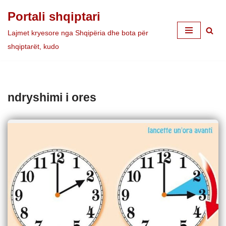
Portali shqiptari
Skip
Lajmet kryesore nga Shqipëria dhe bota për
to
shqiptarët, kudo
content
ndryshimi i ores