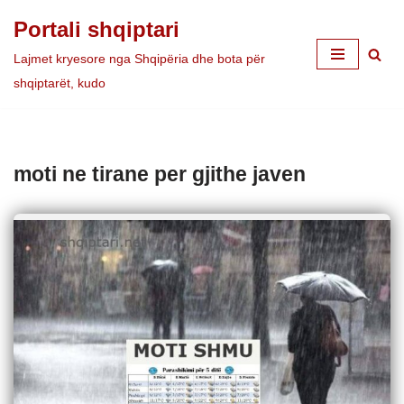
Portali shqiptari
Skip
Lajmet kryesore nga Shqipëria dhe bota për
to
shqiptarët, kudo
content
moti ne tirane per gjithe javen