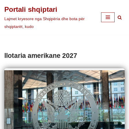
Portali shqiptari
Skip
Lajmet kryesore nga Shqipëria dhe bota për
to
shqiptarët, kudo
content
llotaria amerikane 2027