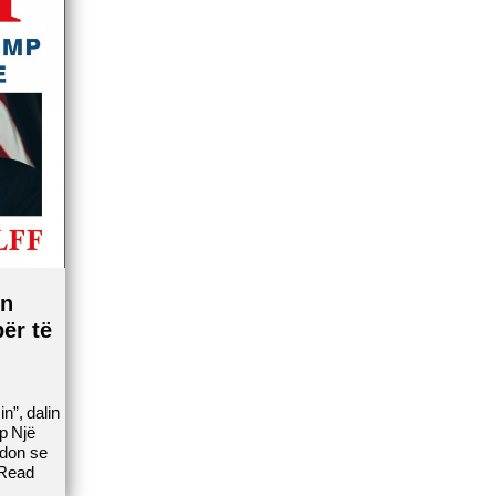
on
ër të
n”, dalin
mp Një
endon se
Read