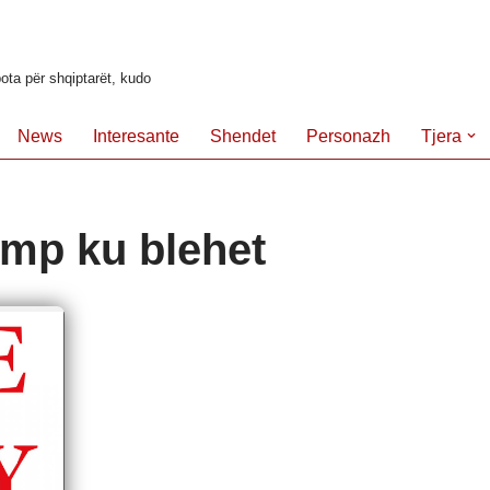
ota për shqiptarët, kudo
News
Interesante
Shendet
Personazh
Tjera
rump ku blehet