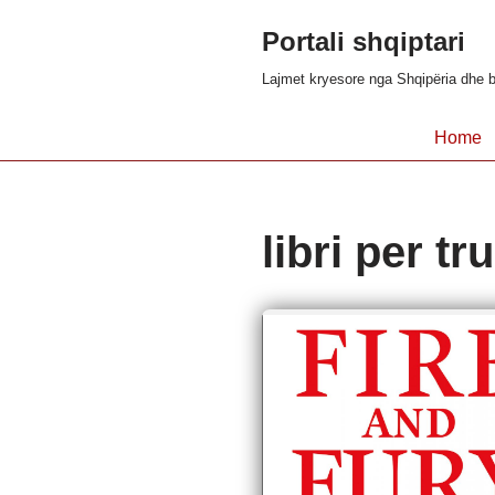
Portali shqiptari
Skip
Lajmet kryesore nga Shqipëria dhe b
to
content
Home
libri per t