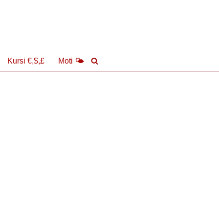
Kursi €,$,£
Moti 🌤