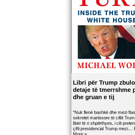
Libri për Trump zbul
detaje të tmerrshme p
dhe gruan e tij
“Nuk flenë bashkë dhe mezi flasi
sekretet martesore të ciftit Tru
libër të ri shpërthyes, i cili pret
çifti presidencial Trump mezi…
More »