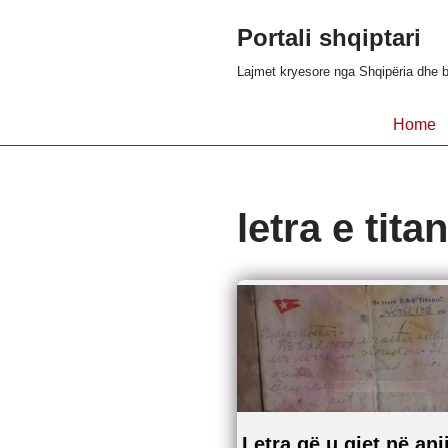
Portali shqiptari
Skip
Lajmet kryesore nga Shqipëria dhe b
to
content
Home
letra e tita
Letra që u gjet në ani