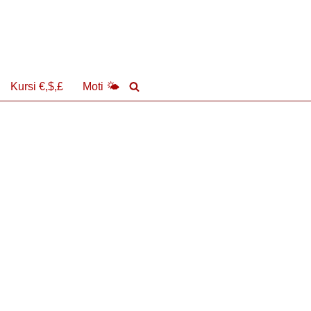
Kursi €,$,£
Moti 🌤