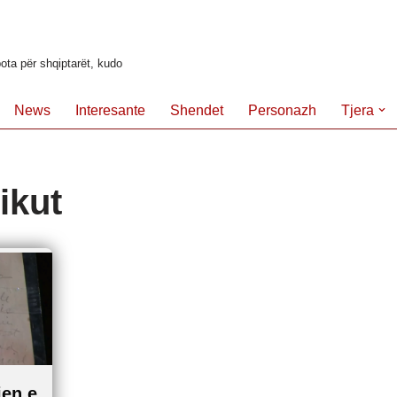
ota për shqiptarët, kudo
News
Interesante
Shendet
Personazh
Tjera
nikut
jen e