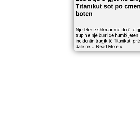
Titanikut sot po cme
boten
Një letër e shkruar me dorë, e g
trupin e një burri që humbi jetën
incidentin tragjik të Titanikut, prit
dalë në…
Read More »