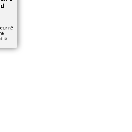
nd
jetur në
 në
et të