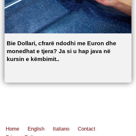
Bie Dollari, cfrarë ndodhi me Euron dhe
monedhat e tjera? Ja si u hap java në
kursin e këmbimit..
Home
English
Italiano
Contact