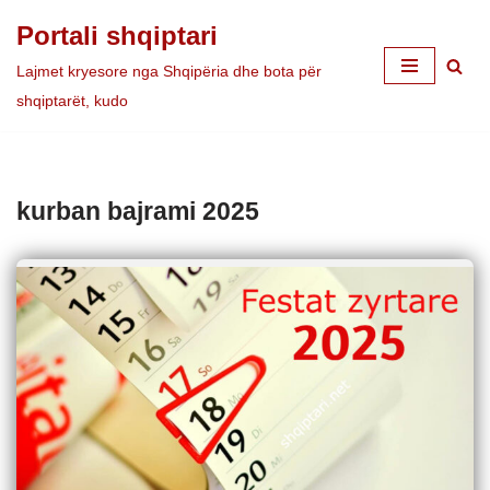
Portali shqiptari
Skip
Lajmet kryesore nga Shqipëria dhe bota për
to
shqiptarët, kudo
content
kurban bajrami 2025