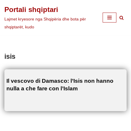
Portali shqiptari
Skip
Lajmet kryesore nga Shqipëria dhe bota për
to
shqiptarët, kudo
content
isis
Il vescovo di Damasco: l’Isis non hanno
nulla a che fare con l’Islam