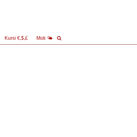
Kursi €,$,£
Moti 🌤