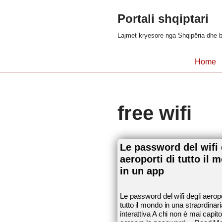
Portali shqiptari
Skip
Lajmet kryesore nga Shqipëria dhe b
to
content
Home
free wifi
Le password del wifi 
aeroporti di tutto il 
in un app
Le password del wifi degli aeropo
tutto il mondo in una straordina
interattiva A chi non è mai capito