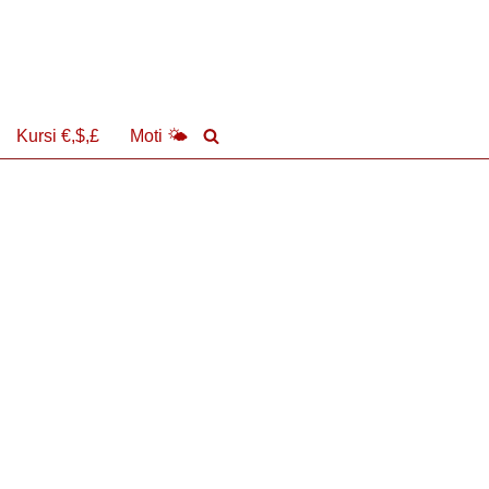
Kursi €,$,£
Moti 🌤