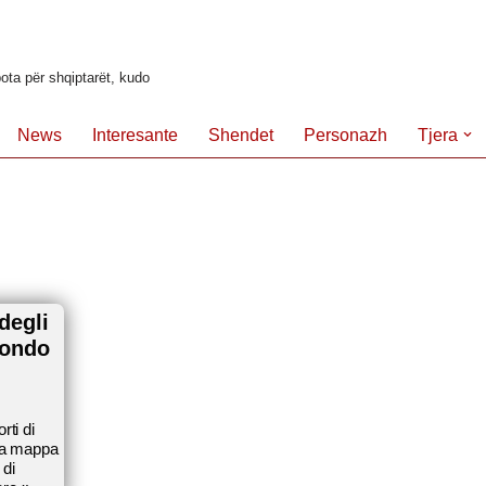
ota për shqiptarët, kudo
News
Interesante
Shendet
Personazh
Tjera
degli
mondo
rti di
ria mappa
 di