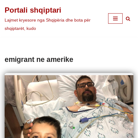
Portali shqiptari
Skip
Lajmet kryesore nga Shqipëria dhe bota për
to
shqiptarët, kudo
content
emigrant ne amerike