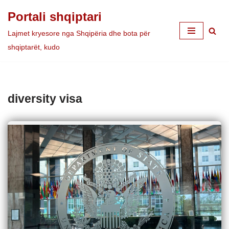
Portali shqiptari
Skip
Lajmet kryesore nga Shqipëria dhe bota për
to
shqiptarët, kudo
content
diversity visa