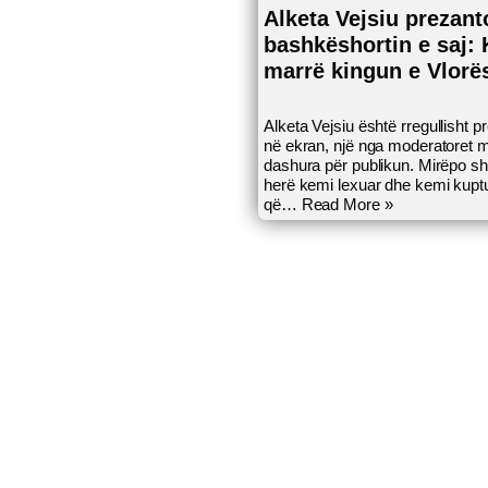
Alketa Vejsiu prezant
bashkëshortin e saj:
marrë kingun e Vlorë
Alketa Vejsiu është rregullisht pr
në ekran, një nga moderatoret m
dashura për publikun. Mirëpo s
herë kemi lexuar dhe kemi kupt
që…
Read More »