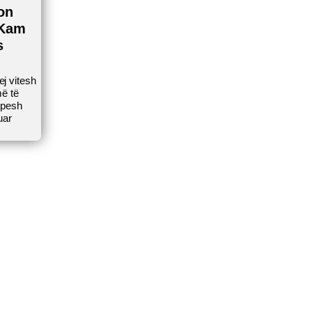
on
 Kam
s
ej vitesh
ë të
hpesh
uar