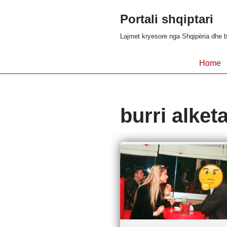
Portali shqiptari
Skip
Lajmet kryesore nga Shqipëria dhe b
to
content
Home
burri alketa