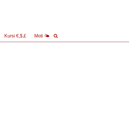
Kursi €,$,£
Moti 🌤