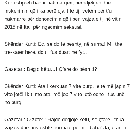
Kurti shpreh hapur hakmarrjen, përndjekjen dhe
inskenimin që i ka bërë djalit të tij, vetëm për t’u
hakmarrë për denoncimin që i bëri vajza e tij në vitin
2015 në Itali për ngacmim seksual.
Skënder Kurti: Ec, se do të pështyj në surrat! M’i the
tre-katër herë, do t’i fus duart në fyt..
Gazetari: Dëgjo këtu…! Çfarë do bësh ti?
Skënder Kurti: Ata i kërkuan 7 vite burg, le të më japin 7
vite jetë! Ik ti me ata, më jep 7 vite jetë edhe i fus unë
në burg!
Gazetari: O zotëri! Hajde dëgjoje këtu, se çfarë i thua
vajzës dhe nuk është normale për një baba! Ja, çfarë i