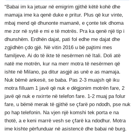
“Babai im ka jetuar në emigrim gjithë këtë kohë dhe
mamaja ime ka qenë duke e pritur. Plus që kur vinte,
mbaj mend që dhunonte mamanë, e çonte tek dhoma
me zor në sytë e mi e të motrës. Pra ka qenë një tip i
dhunshëm. Erdhën dajat, pati fol edhe me dajat dhe
zgjidhën çdo gjë. Në vitin 2016 u bë pajtimi mes
familjeve. Ai do të ikte të nesërmen në Itali. Doli atë
natë me motrën, kur na merr motra të nesërmen që
ishte në Milano, pa ditur asgjë as unë e as mamaja.
Nuk bëmë ankesë, se baba. Pas 2-3 muajsh që iku
motra filluam 1 javë që nuk e dëgjonim motrën fare, 2
javë që nuk e nxirrte në telefon fare. 1-2 muaj pa folur
fare, u bëmë merak të gjithë se çfarë po ndodh, pse nuk
po hap telefonin. Na vjen një komshi tek porta e na
thotë, a e keni marrë vesh se çfarë ka ndodhur. Motra
ime kishte përfunduar në asistencë dhe babai në burg.