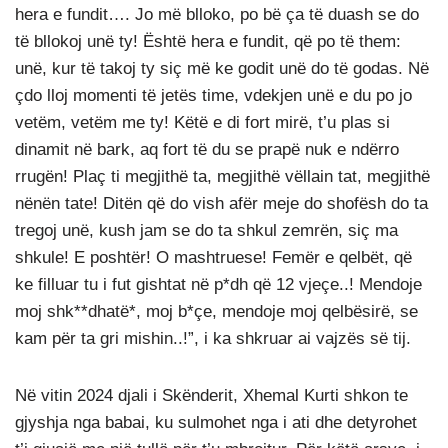
hera e fundit…. Jo më blloko, po bë ça të duash se do
të bllokoj unë ty! Është hera e fundit, që po të them:
unë, kur të takoj ty siç më ke godit unë do të godas. Në
çdo lloj momenti të jetës time, vdekjen unë e du po jo
vetëm, vetëm me ty! Këtë e di fort mirë, t’u plas si
dinamit në bark, aq fort të du se prapë nuk e ndërro
rrugën! Plaç ti megjithë ta, megjithë vëllain tat, megjithë
nënën tate! Ditën që do vish afër meje do shofësh do ta
tregoj unë, kush jam se do ta shkul zemrën, siç ma
shkule! E poshtër! O mashtruese! Femër e qelbët, që
ke filluar tu i fut gishtat në p*dh që 12 vjeçe..! Mendoje
moj shk**dhatë*, moj b*çe, mendoje moj qelbësirë, se
kam për ta gri mishin..!”, i ka shkruar ai vajzës së tij.
Në vitin 2024 djali i Skënderit, Xhemal Kurti shkon te
gjyshja nga babai, ku sulmohet nga i ati dhe detyrohet