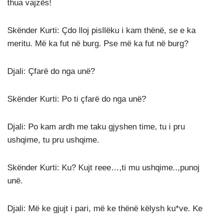
thua vajzës!
Skënder Kurti: Çdo lloj pisllëku i kam thënë, se e ka
meritu. Më ka fut në burg. Pse më ka fut në burg?
Djali: Çfarë do nga unë?
Skënder Kurti: Po ti çfarë do nga unë?
Djali: Po kam ardh me taku gjyshen time, tu i pru
ushqime, tu pru ushqime.
Skënder Kurti: Ku? Kujt reee…,ti mu ushqime..,punoj
unë.
Djali: Më ke gjujt i pari, më ke thënë këlysh ku*ve. Ke