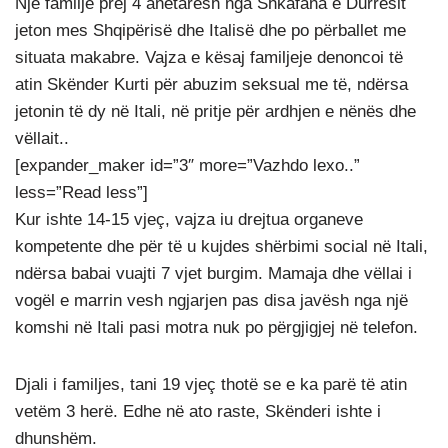
Një familje prej 4 anëtaresh nga Shkafana e Durrësit
jeton mes Shqipërisë dhe Italisë dhe po përballet me
situata makabre. Vajza e kësaj familjeje denoncoi të
atin Skënder Kurti për abuzim seksual me të, ndërsa
jetonin të dy në Itali, në pritje për ardhjen e nënës dhe
vëllait..
[expander_maker id=”3″ more=”Vazhdo lexo..”
less=”Read less”]
Kur ishte 14-15 vjeç, vajza iu drejtua organeve
kompetente dhe për të u kujdes shërbimi social në Itali,
ndërsa babai vuajti 7 vjet burgim. Mamaja dhe vëllai i
vogël e marrin vesh ngjarjen pas disa javësh nga një
komshi në Itali pasi motra nuk po përgjigjej në telefon.
Djali i familjes, tani 19 vjeç thotë se e ka parë të atin
vetëm 3 herë. Edhe në ato raste, Skënderi ishte i
dhunshëm.