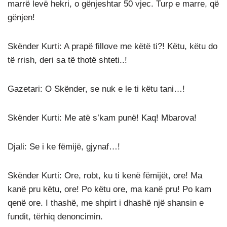
marrë levë hekri, o gënjeshtar 50 vjec. Turp e marre, që
gënjen!
Skënder Kurti: A prapë fillove me këtë ti?! Këtu, këtu do
të rrish, deri sa të thotë shteti..!
Gazetari: O Skënder, se nuk e le ti këtu tani…!
Skënder Kurti: Me atë s’kam punë! Kaq! Mbarova!
Djali: Se i ke fëmijë, gjynaf…!
Skënder Kurti: Ore, robt, ku ti kenë fëmijët, ore! Ma
kanë pru këtu, ore! Po këtu ore, ma kanë pru! Po kam
qenë ore. I thashë, me shpirt i dhashë një shansin e
fundit, tërhiq denoncimin.