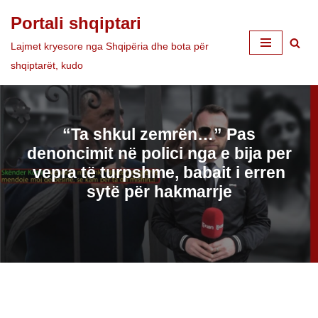
Portali shqiptari
Skip
Lajmet kryesore nga Shqipëria dhe bota për
to
shqiptarët, kudo
content
“Ta shkul zemrën…” Pas
denoncimit në polici nga e bija per
vepra të turpshme, babait i erren
sytë për hakmarrje