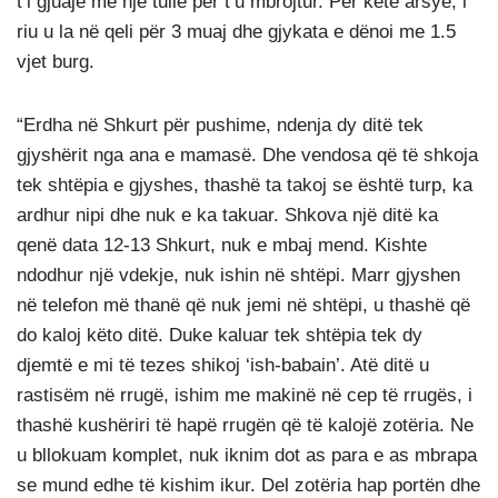
t’i gjuajë me një tullë për t’u mbrojtur. Për këtë arsye, i
riu u la në qeli për 3 muaj dhe gjykata e dënoi me 1.5
vjet burg.
“Erdha në Shkurt për pushime, ndenja dy ditë tek
gjyshërit nga ana e mamasë. Dhe vendosa që të shkoja
tek shtëpia e gjyshes, thashë ta takoj se është turp, ka
ardhur nipi dhe nuk e ka takuar. Shkova një ditë ka
qenë data 12-13 Shkurt, nuk e mbaj mend. Kishte
ndodhur një vdekje, nuk ishin në shtëpi. Marr gjyshen
në telefon më thanë që nuk jemi në shtëpi, u thashë që
do kaloj këto ditë. Duke kaluar tek shtëpia tek dy
djemtë e mi të tezes shikoj ‘ish-babain’. Atë ditë u
rastisëm në rrugë, ishim me makinë në cep të rrugës, i
thashë kushëriri të hapë rrugën që të kalojë zotëria. Ne
u bllokuam komplet, nuk iknim dot as para e as mbrapa
se mund edhe të kishim ikur. Del zotëria hap portën dhe