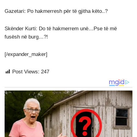
Gazetari: Po hakmerresh për të gjitha këto..?
Skënder Kurti: Do të hakmerrem unë…Pse të më
fusësh në burg…?!
[/expander_maker]
Post Views:
247