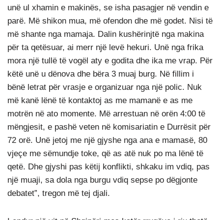
unë ul xhamin e makinës, se isha pasagjer në vendin e
parë. Më shikon mua, më ofendon dhe më godet. Nisi të
më shante nga mamaja. Dalin kushërinjtë nga makina
për ta qetësuar, ai merr një levë hekuri. Unë nga frika
mora një tullë të vogël aty e godita dhe ika me vrap. Për
këtë unë u dënova dhe bëra 3 muaj burg. Në fillim i
bënë letrat për vrasje e organizuar nga një polic. Nuk
më kanë lënë të kontaktoj as me mamanë e as me
motrën në ato momente. Më arrestuan në orën 4:00 të
mëngjesit, e pashë veten në komisariatin e Durrësit për
72 orë. Unë jetoj me një gjyshe nga ana e mamasë, 80
vjeçe me sëmundje toke, që as atë nuk po ma lënë të
qetë. Dhe gjyshi pas këtij konflikti, shkaku im vdiq, pas
një muaji, sa dola nga burgu vdiq sepse po dëgjonte
debatet”, tregon më tej djali.