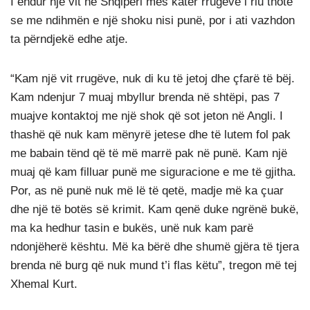
I endur një vit në Shqipëri mes katër rrugëve i riu thotë
se me ndihmën e një shoku nisi punë, por i ati vazhdon
ta përndjekë edhe atje.
“Kam një vit rrugëve, nuk di ku të jetoj dhe çfarë të bëj.
Kam ndenjur 7 muaj mbyllur brenda në shtëpi, pas 7
muajve kontaktoj me një shok që sot jeton në Angli. I
thashë që nuk kam mënyrë jetese dhe të lutem fol pak
me babain tënd që të më marrë pak në punë. Kam një
muaj që kam filluar punë me siguracione e me të gjitha.
Por, as në punë nuk më lë të qetë, madje më ka çuar
dhe një të botës së krimit. Kam qenë duke ngrënë bukë,
ma ka hedhur tasin e bukës, unë nuk kam parë
ndonjëherë kështu. Më ka bërë dhe shumë gjëra të tjera
brenda në burg që nuk mund t’i flas këtu”, tregon më tej
Xhemal Kurt.