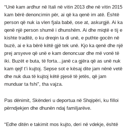
“Unë kam ardhur në Itali në vitin 2013 dhe në vitin 2015
kam bërë denoncimin për, ai që ka qenë im atë. Është
person që nuk ia vlen fjala babë, ose at, askurgjë. Ai ka
qenë një person shumë i dhunshëm. Ai dhe miqtë e tij e
kishte traditë, o ku dreqin ta di unë, e puthte gocën në
buzë, ai e ka bërë këtë gjë tek unë. Kjo ka qenë dhe një
prej arsyeve që unë e kam denoncuar dhe më vonë të
iki. Buzët e buta, të forta…janë ca gjëra që as unë nuk
kam qejf t’i kujtoj. Sepse sot e kësaj dite jam nënë vetë
dhe nuk dua të kujtoj këtë pjesë të jetës, që jam
munduar ta fshi”, tha vajza.
Pas dënimit, Skënderi u deportua në Shqipëri, ku filloi
përndjekjen dhe dhunën ndaj familjarëve.
“Edhe ditën e takimit mos kujto, deri në vdekje, është