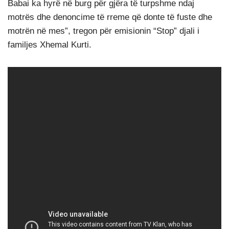
Babai ka hyrë në burg për gjëra të turpshme ndaj
motrës dhe denoncime të rreme që donte të fuste dhe
motrën në mes”, tregon për emisionin “Stop” djali i
familjes Xhemal Kurti.