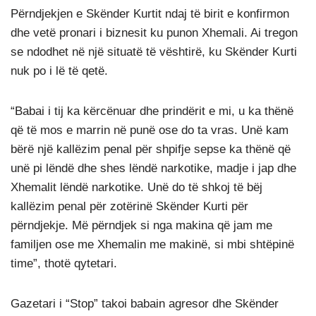
Përndjekjen e Skënder Kurtit ndaj të birit e konfirmon
dhe vetë pronari i biznesit ku punon Xhemali. Ai tregon
se ndodhet në një situatë të vështirë, ku Skënder Kurti
nuk po i lë të qetë.
“Babai i tij ka kërcënuar dhe prindërit e mi, u ka thënë
që të mos e marrin në punë ose do ta vras. Unë kam
bërë një kallëzim penal për shpifje sepse ka thënë që
unë pi lëndë dhe shes lëndë narkotike, madje i jap dhe
Xhemalit lëndë narkotike. Unë do të shkoj të bëj
kallëzim penal për zotërinë Skënder Kurti për
përndjekje. Më përndjek si nga makina që jam me
familjen ose me Xhemalin me makinë, si mbi shtëpinë
time”, thotë qytetari.
Gazetari i “Stop” takoi babain agresor dhe Skënder