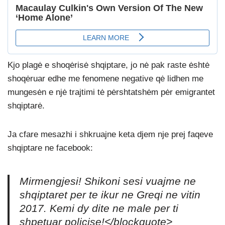
Kjo plagė e shoqėrisė shqiptare, jo nė pak raste ėshtė
shoqėruar edhe me fenomene negative qė lidhen me
mungesėn e njė trajtimi tė pėrshtatshėm pėr emigrantet
shqiptarė.
Ja cfare mesazhi i shkruajne keta djem nje prej faqeve
shqiptare ne facebook:
Mirmengjesi! Shikoni sesi vuajme ne
shqiptaret per te ikur ne Greqi ne vitin
2017. Kemi dy dite ne male per ti
shpetuar policise!</blockquote>