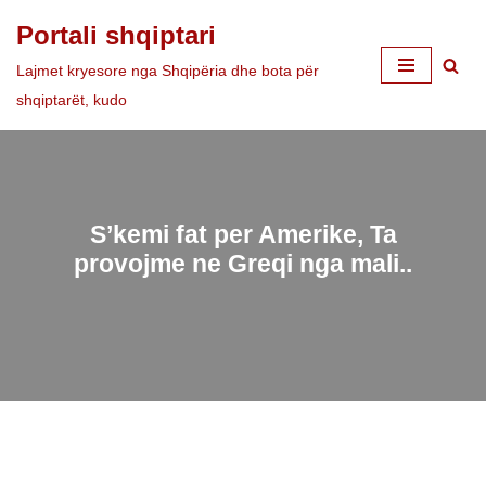
Portali shqiptari
Skip
Lajmet kryesore nga Shqipëria dhe bota për
to
shqiptarët, kudo
content
S’kemi fat per Amerike, Ta
provojme ne Greqi nga mali..