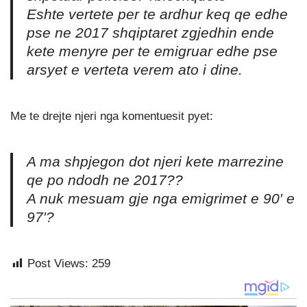
Eshte vertete per te ardhur keq qe edhe
pse ne 2017 shqiptaret zgjedhin ende
kete menyre per te emigruar edhe pse
arsyet e verteta verem ato i dine.
Me te drejte njeri nga komentuesit pyet:
A ma shpjegon dot njeri kete marrezine
qe po ndodh ne 2017??
A nuk mesuam gje nga emigrimet e 90′ e
97′?
Post Views:
259