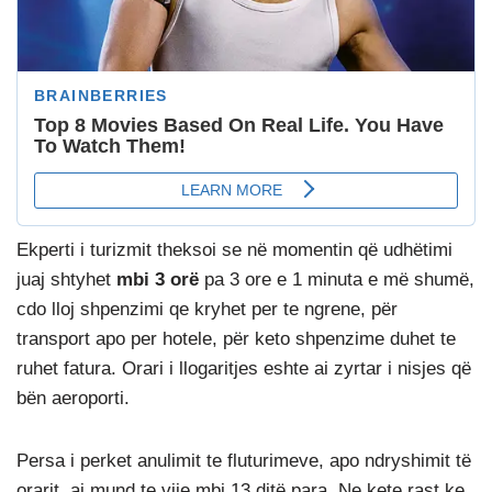
Ekperti i turizmit theksoi se në momentin që udhëtimi
juaj shtyhet
mbi 3 orë
pa 3 ore e 1 minuta e më shumë,
cdo lloj shpenzimi qe kryhet per te ngrene, për
transport apo per hotele, për keto shpenzime duhet te
ruhet fatura. Orari i llogaritjes eshte ai zyrtar i nisjes që
bën aeroporti.
Persa i perket anulimit te fluturimeve, apo ndryshimit të
orarit, ai mund te vije mbi 13 ditë para. Ne kete rast ke