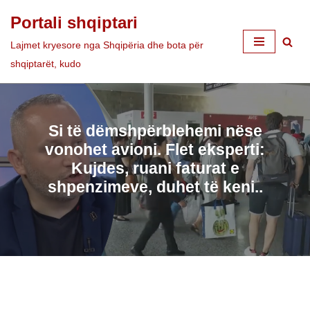
Portali shqiptari
Skip
Lajmet kryesore nga Shqipëria dhe bota për
to
shqiptarët, kudo
content
Si të dëmshpërblehemi nëse
vonohet avioni. Flet eksperti:
Kujdes, ruani faturat e
shpenzimeve, duhet të keni..