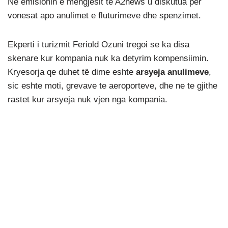
Në emisionin e mëngjesit të A2news u diskutua për
vonesat apo anulimet e fluturimeve dhe spenzimet.
Ekperti i turizmit Feriold Ozuni tregoi se ka disa
skenare kur kompania nuk ka detyrim kompensiimin.
Kryesorja qe duhet të dime eshte
arsyeja anulimeve
,
sic eshte moti, grevave te aeroporteve, dhe ne te gjithe
rastet kur arsyeja nuk vjen nga kompania.