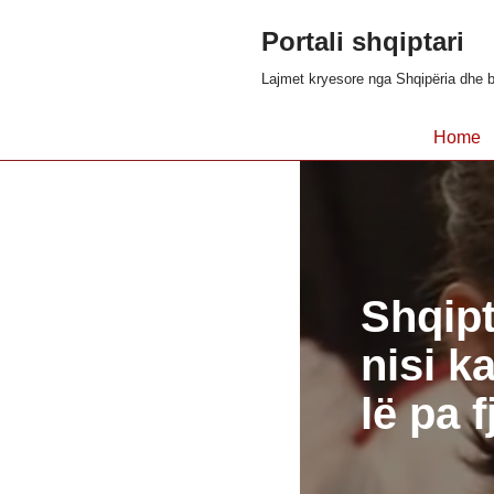
Portali shqiptari
Skip
Lajmet kryesore nga Shqipëria dhe b
to
content
Home
Shqipt
nisi k
lë pa f