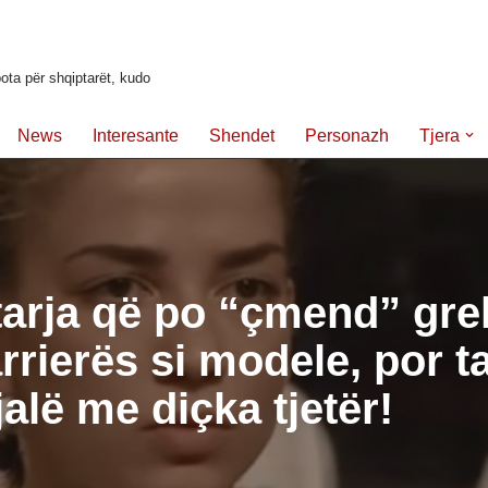
ota për shqiptarët, kudo
News
Interesante
Shendet
Personazh
Tjera
arja që po “çmend” grek
arrierës si modele, por t
jalë me diçka tjetër!