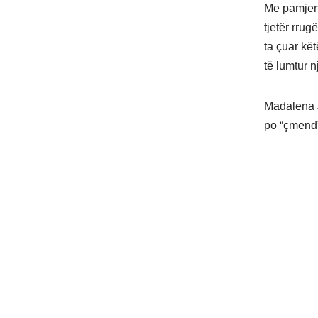
Me pamjen 
tjetër rrug
ta çuar kët
të lumtur n
Madalena J
po “çmend”