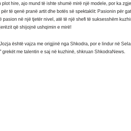
plot hire, ajo mund të ishte shumë mirë një modele, por ka zgj
ë për të qenë pranë artit dhe botës së spektaklit: Pasionin për ga
ë pasion në një tjetër nivel, atë të një shefi të suksesshëm kuz
jerëzit që shijojnë ushqimin e mirë!
ozja është vajza me origjinë nga Shkodra, por e lindur në Selan
 grekët me talentin e saj në kuzhinë, shkruan ShkodraNews.