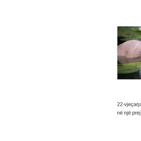
22-vjeçarj
në një pre