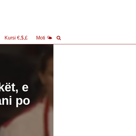
Kursi €,$,£
Moti 🌤
ët, e
ani po