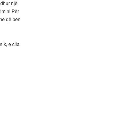
edhur një
timin! Për
hine që bën
ik, e cila