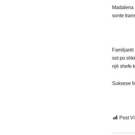
Madalena k
sonte tran
Familjarët
sot po shk
një shefe 
Suksese M
Post V