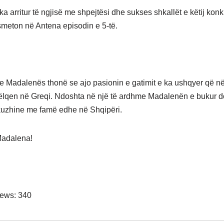
a arritur të ngjisë me shpejtësi dhe sukses shkallët e këtij konk
smeton në Antena episodin e 5-të.
 e Madalenës thonë se ajo pasionin e gatimit e ka ushqyer që në 
ëlqen në Greqi. Ndoshta në një të ardhme Madalenën e bukur d
kuzhine me famë edhe në Shqipëri.
adalena!
iews:
340