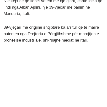
Një këpucë që lidhet vetëm me një gisht, është ideja që
lindi nga Alban Ajdini, një 39-vjeçar me banim në
Manduria, Itali.
39-vjeçari me origjinë shqiptare ka arritur që të marrë
patenten nga Drejtoria e Përgjithshme për mbrojtjen e
pronësisë industriale, shkruajnë mediat në Itali.