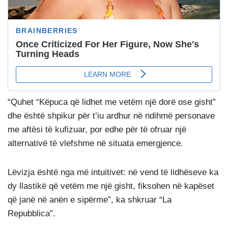
“Quhet “Këpuca që lidhet me vetëm një dorë ose gisht”
dhe është shpikur për t’iu ardhur në ndihmë personave
me aftësi të kufizuar, por edhe për të ofruar një
alternativë të vlefshme në situata emergjence.
Lëvizja është nga më intuitivet: në vend të lidhëseve ka
dy llastikë që vetëm me një gisht, fiksohen në kapëset
që janë në anën e sipërme”, ka shkruar “La
Repubblica”.