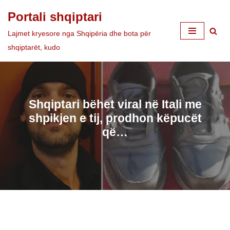
Portali shqiptari
Skip
Lajmet kryesore nga Shqipëria dhe bota për
to
shqiptarët, kudo
content
Shqiptari bëhet viral në Itali me
shpikjen e tij, prodhon këpucët
që…