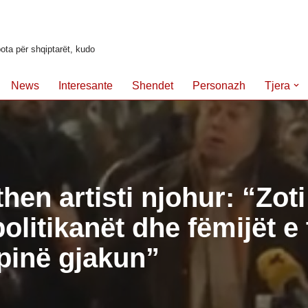
ota për shqiptarët, kudo
News
Interesante
Shendet
Personazh
Tjera
hen artisti njohur: “Zoti
politikanët dhe fëmijët e 
pinë gjakun”