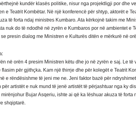
përthejnë kundër klasës politike, nisur nga projektligji por dhe v
n e Teatrit Kombëtar. Në një konferencë për shtyp, aktorët e Tea
uza të forta ndaj ministres Kumbaro. Ata kërkojnë takim me Minis
ata nuk do të ndodhë në zyrën e Kumbaros por në ambientet e Tea
 se presin dialog me Ministren e Kulturës ditën e mërkurë në or
a:
ën në orën 4 presim Ministren këtu dhe jo në zyrën e saj. Le të v
 flasim për gjithçka. Kam një thirrje dhe për kolegët e Teatrit K
ë e rëndësishme të jeni me ne. Jeni faktor bazë për ndryshimet 
 për artistët e nuk mund të jenë artistët të përjashtuar nga ky dis
i mirënjohur Bujar Asqeriu, ishte ai që ka lëshuar akuza të forta 
ve shqiptarë.