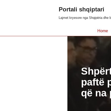
Portali shqiptari
Skip
Lajmet kryesore nga Shqipëria dhe b
to
content
Home
Shpërt
paftë 
që na 