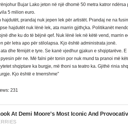
mirënjohur Bujar Lako jeton në një dhomë 50 metra katror ndërsa 
vila 5 milion euro.
hajdutët, prandaj nuk jepen lek për artistët. Prandaj ne na fusi
pse hajdutët nuk lënë lek, ata marrin gjithçka. Politikanët men
itojnë dhe ku do të bëjnë qef. Nuk lënë lek në këtë vend, marrin
n për letra apo për stilolapsa. Kjo është administrata jonë.
ë ata dhe fëmijët e tyre. Se kanë vjedhur gjakun e shqiptarëve. E
 pyesin për ne. Më falni për tonin por nuk mund ta pranoi më këtë
ytetet shqiptare ka burgje, më thoni sa teatro ka. Gjithë rinia sh
urgje. Kjo është e tmerrshme”
iews:
231