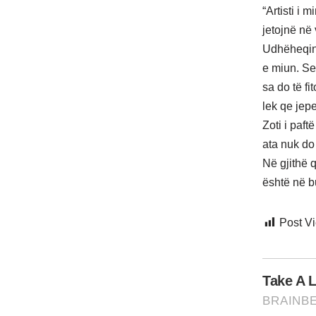
“Artisti i 
jetojnë në 
Udhëheqin 
e miun. Se
sa do të f
lek qe jepe
Zoti i paft
ata nuk do
Në gjithë q
është në b
Post V