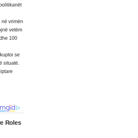
politikanët
n në vrimën
dojnë vetëm
 edhe 100
 kuptoi se
 situatë.
qiptare