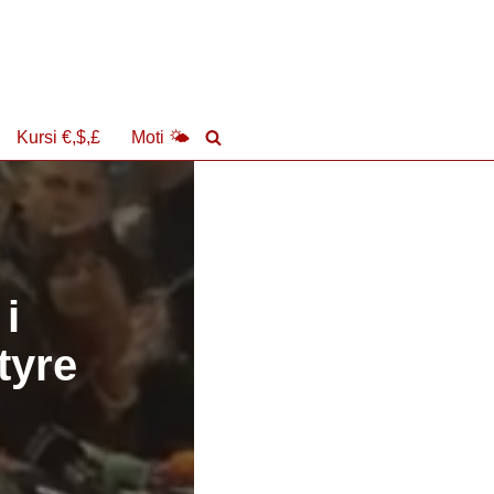
Kursi €,$,£
Moti 🌤
 i
tyre