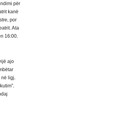
endimi për
trit kanë
tre, por
trit. Ata
ën 16:00.
ijë ajo
ombëtar
në ligj.
kutim”.
ndaj