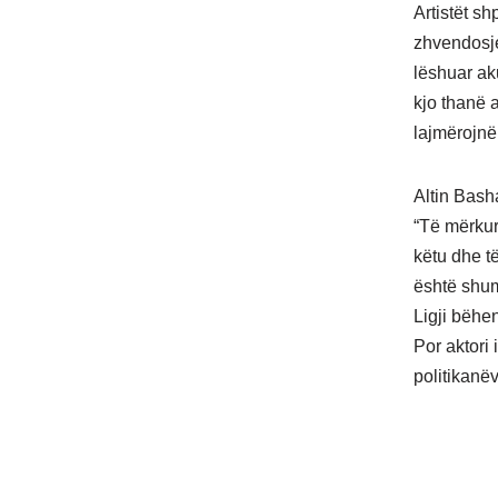
Artistët sh
zhvendosje
lëshuar ak
kjo thanë 
lajmërojnë
Altin Bash
“Të mërkur
këtu dhe të
është shum
Ligji bëhen
Por aktori 
politikanë