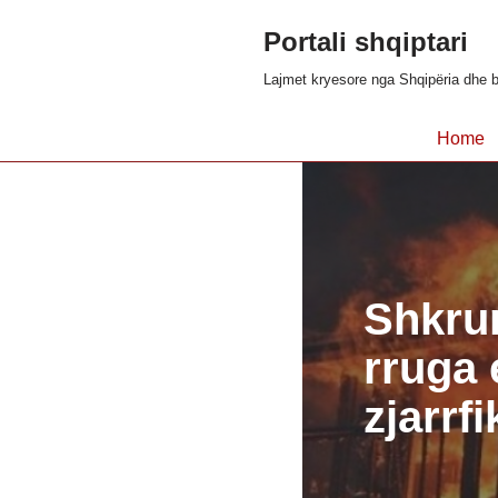
Portali shqiptari
Skip
Lajmet kryesore nga Shqipëria dhe b
to
content
Home
Shkru
rruga 
zjarrf