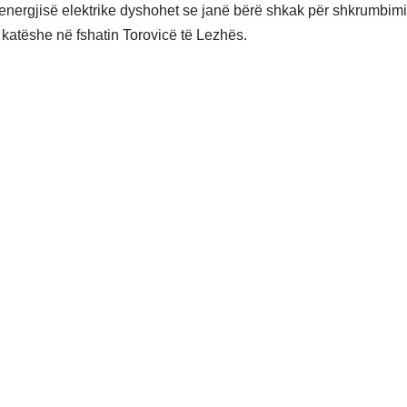
 energjisë elektrike dyshohet se janë bërë shkak për shkrumbimi
katëshe në fshatin Torovicë të Lezhës.