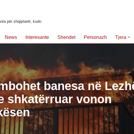
ota për shqiptarët, kudo
News
Interesante
Shendet
Personazh
Tjera
mbohet banesa në Lezh
e shkatërruar vonon
ikësen