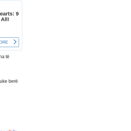
na të
duke berë