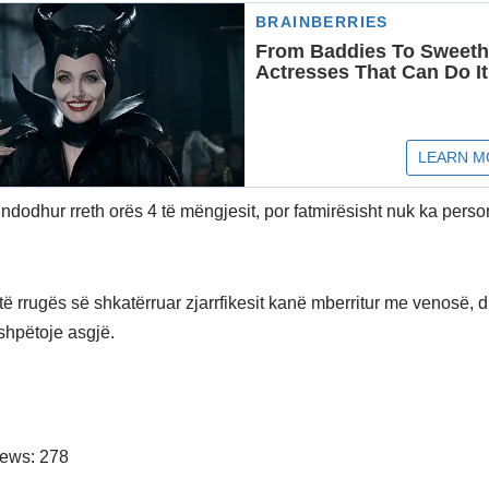
 ndodhur rreth orës 4 të mëngjesit, por fatmirësisht nuk ka perso
të rrugës së shkatërruar zjarrfikesit kanë mberritur me venosë, 
shpëtoje asgjë.
iews:
278