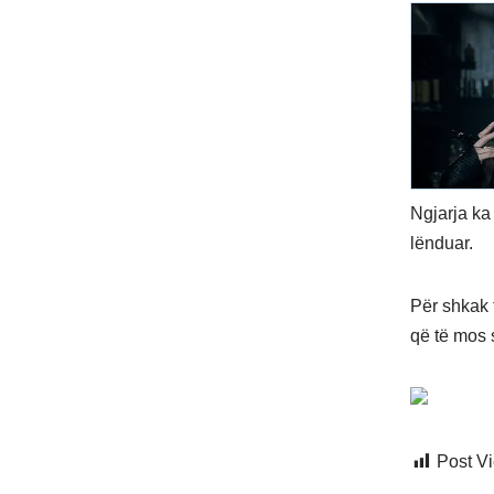
Ngjarja ka
lënduar.
Për shkak 
që të mos 
Post V