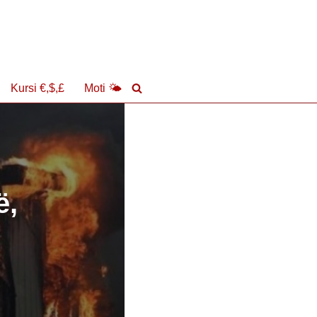
Kursi €,$,£
Moti 🌤
ë,