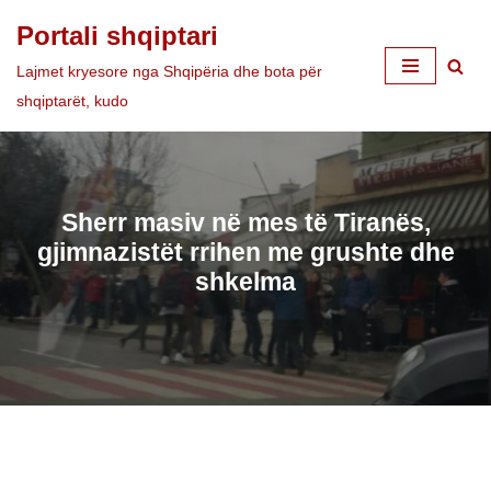
Portali shqiptari
Skip
Lajmet kryesore nga Shqipëria dhe bota për
to
shqiptarët, kudo
content
Sherr masiv në mes të Tiranës,
gjimnazistët rrihen me grushte dhe
shkelma