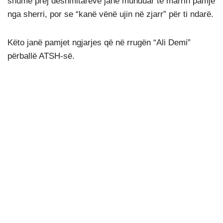
shumë prej dëshmitarëve janë munduar të marrin pamje
nga sherri, por se “kanë vënë ujin në zjarr” për ti ndarë.
Këto janë pamjet ngjarjes që në rrugën “Ali Demi”
përballë ATSH-së.