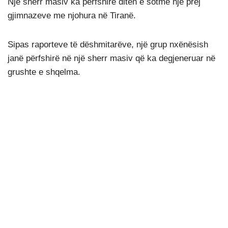
Një sherr masiv ka përfshirë ditën e sotme një prej
gjimnazeve me njohura në Tiranë.
Sipas raporteve të dëshmitarëve, një grup nxënësish
janë përfshirë në një sherr masiv që ka degjeneruar në
grushte e shqelma.