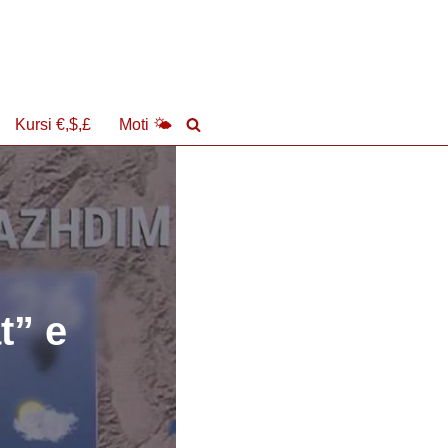
Kursi €,$,£
Moti 🌤
t” e