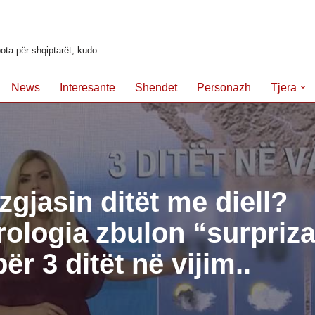
ota për shqiptarët, kudo
News
Interesante
Shendet
Personazh
Tjera
zgjasin ditët me diell?
ologia zbulon “surpriza
ër 3 ditët në vijim..