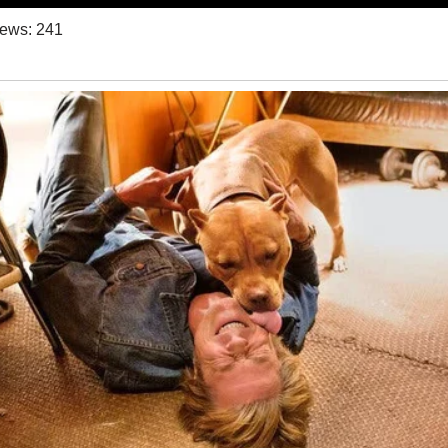
iews:
241