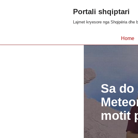
Portali shqiptari
Skip
Lajmet kryesore nga Shqipëria dhe b
to
content
Home
Sa do 
Meteor
motit p