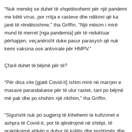
“Nuk mendoj se duhet të shqetësohemi për një pandemi
me këtë virus, por rritja e rasteve dhe ndikimi që ka
janë të rëndësishme,” tha Griffin. “Një mësim i mirë
mund të merret [nga pandemia] për të reduktuar
përhapjen, veçanërisht duke pasur parasysh që nuk
kemi vaksina ose antivirale për HMPV.”
Çfarë duhet të bëjmë për të?
“Për disa vite [gjatë Covid-it] ishim mirë në marrjen e
masave parandaluese për të ulur rastet, tani po bëjmë
më pak dhe po shohim një rikthim,” tha Griffin.
“Sigurisht nuk po sugjeroj të kthehemi te kufizimet e
ashpra të Covid-it, por të qëndrojmë në shtëpi, të
praktikojmë etikën e duhur të kollës dhe teshtimës dhe