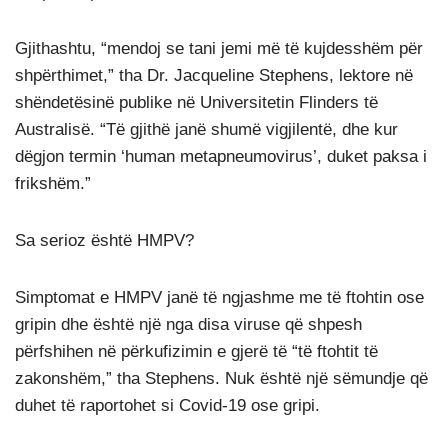
Gjithashtu, “mendoj se tani jemi më të kujdesshëm për
shpërthimet,” tha Dr. Jacqueline Stephens, lektore në
shëndetësinë publike në Universitetin Flinders të
Australisë. “Të gjithë janë shumë vigjilentë, dhe kur
dëgjon termin ‘human metapneumovirus’, duket paksa i
frikshëm.”
Sa serioz është HMPV?
Simptomat e HMPV janë të ngjashme me të ftohtin ose
gripin dhe është një nga disa viruse që shpesh
përfshihen në përkufizimin e gjerë të “të ftohtit të
zakonshëm,” tha Stephens. Nuk është një sëmundje që
duhet të raportohet si Covid-19 ose gripi.