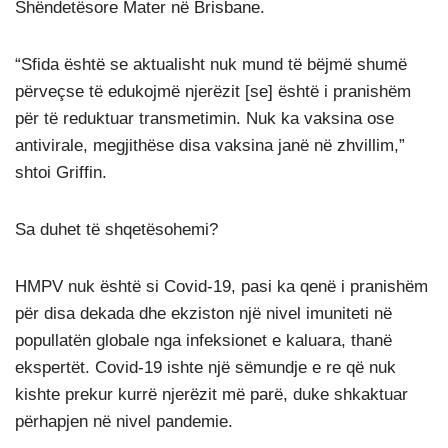
Shëndetësore Mater në Brisbane.
“Sfida është se aktualisht nuk mund të bëjmë shumë
përveçse të edukojmë njerëzit [se] është i pranishëm
për të reduktuar transmetimin. Nuk ka vaksina ose
antivirale, megjithëse disa vaksina janë në zhvillim,”
shtoi Griffin.
Sa duhet të shqetësohemi?
HMPV nuk është si Covid-19, pasi ka qenë i pranishëm
për disa dekada dhe ekziston një nivel imuniteti në
popullatën globale nga infeksionet e kaluara, thanë
ekspertët. Covid-19 ishte një sëmundje e re që nuk
kishte prekur kurrë njerëzit më parë, duke shkaktuar
përhapjen në nivel pandemie.