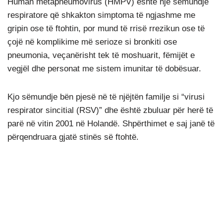
Human metapneumovirus (HMPV) është një sëmundje
respiratore që shkakton simptoma të ngjashme me
gripin ose të ftohtin, por mund të rrisë rrezikun ose të
çojë në komplikime më serioze si bronkiti ose
pneumonia, veçanërisht tek të moshuarit, fëmijët e
vegjël dhe personat me sistem imunitar të dobësuar.
Kjo sëmundje bën pjesë në të njëjtën familje si “virusi
respirator sincitial (RSV)” dhe është zbuluar për herë të
parë në vitin 2001 në Holandë. Shpërthimet e saj janë të
përqendruara gjatë stinës së ftohtë.