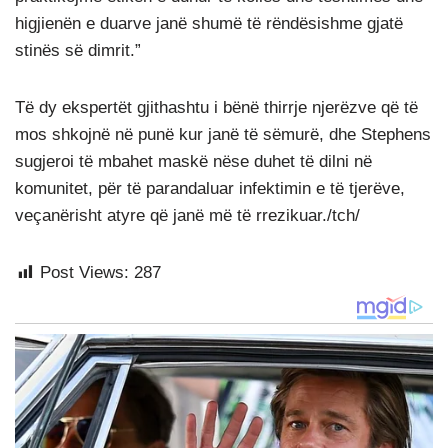
higjienën e duarve janë shumë të rëndësishme gjatë
stinës së dimrit.”
Të dy ekspertët gjithashtu i bënë thirrje njerëzve që të
mos shkojnë në punë kur janë të sëmurë, dhe Stephens
sugjeroi të mbahet maskë nëse duhet të dilni në
komunitet, për të parandaluar infektimin e të tjerëve,
veçanërisht atyre që janë më të rrezikuar./tch/
Post Views:
287