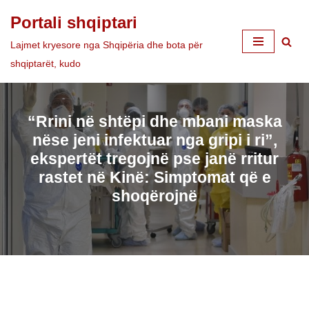
Portali shqiptari
Skip
Lajmet kryesore nga Shqipëria dhe bota për
to
shqiptarët, kudo
content
“Rrini në shtëpi dhe mbani maska
nëse jeni infektuar nga gripi i ri”,
ekspertët tregojnë pse janë rritur
rastet në Kinë: Simptomat që e
shoqërojnë