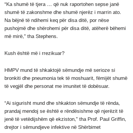
“Ka shumë të tjera … që nuk raportohen sepse janë
shumë të zakonshme dhe shumë njerëz i marrin ato.
Na bëjnë të ndihemi keq për disa ditë, por nëse
pushojmë dhe shërohemi për disa ditë, atëherë bëhemi
më mirë,” tha Stephens.
Kush është më i rrezikuar?
HMPV mund të shkaktojë sëmundje më serioze si
bronkiti dhe pneumonia tek të moshuarit, fëmijët shumë
të vegjël dhe personat me imunitet të dobësuar.
“Ai sigurisht mund dhe shkakton sëmundje të rënda,
prandaj mendoj se është e rëndësishme që njerëzit të
jenë të vetëdijshëm që ekziston,” tha Prof. Paul Griffin,
drejtor i sëmundjeve infektive në Shërbimet