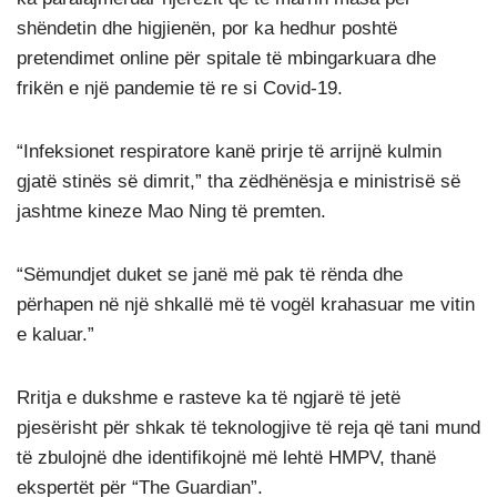
shëndetin dhe higjienën, por ka hedhur poshtë
pretendimet online për spitale të mbingarkuara dhe
frikën e një pandemie të re si Covid-19.
“Infeksionet respiratore kanë prirje të arrijnë kulmin
gjatë stinës së dimrit,” tha zëdhënësja e ministrisë së
jashtme kineze Mao Ning të premten.
“Sëmundjet duket se janë më pak të rënda dhe
përhapen në një shkallë më të vogël krahasuar me vitin
e kaluar.”
Rritja e dukshme e rasteve ka të ngjarë të jetë
pjesërisht për shkak të teknologjive të reja që tani mund
të zbulojnë dhe identifikojnë më lehtë HMPV, thanë
ekspertët për “The Guardian”.