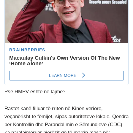
Pse HMPV është në lajme?
Rastet kanë filluar të rriten në Kinën veriore,
veçanërisht te fëmijët, sipas autoriteteve lokale. Qendra
për Kontrollin dhe Parandalimin e Sëmundjeve (CDC)
ka paralajmëruar njerëzit që të marrin masa për