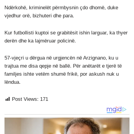
Ndërkohë, kriminelët përmbysnin çdo dhomë, duke
vjedhur orë, bizhuteri dhe para.
Kur futbollisti kuptoi se grabitësit ishin larguar, ka thyer
derën dhe ka lajmëruar policinë.
57-vjeçri u dërgua në urgjencën në Arzignano, ku u
trajtua me disa qepje në ballë. Për anëtarët e tjerë të
familjes ishte vetëm shumë frikë, por askush nuk u
lëndua.
Post Views:
171