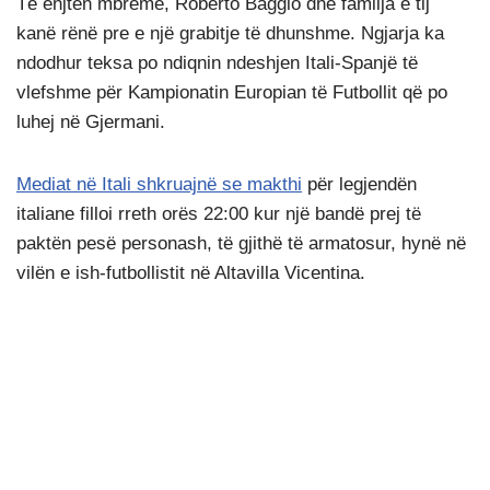
Të enjten mbrëmë, Roberto Baggio dhe familja e tij
kanë rënë pre e një grabitje të dhunshme. Ngjarja ka
ndodhur teksa po ndiqnin ndeshjen Itali-Spanjë të
vlefshme për Kampionatin Europian të Futbollit që po
luhej në Gjermani.
Mediat në Itali shkruajnë se makthi
për legjendën
italiane filloi rreth orës 22:00 kur një bandë prej të
paktën pesë personash, të gjithë të armatosur, hynë në
vilën e ish-futbollistit në Altavilla Vicentina.