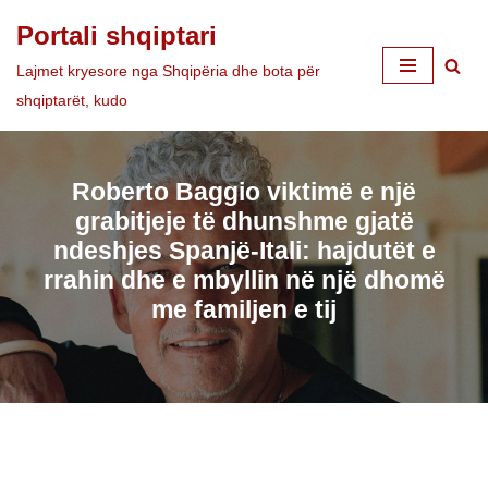
Portali shqiptari
Skip
Lajmet kryesore nga Shqipëria dhe bota për
to
shqiptarët, kudo
content
Roberto Baggio viktimë e një
grabitjeje të dhunshme gjatë
ndeshjes Spanjë-Itali: hajdutët e
rrahin dhe e mbyllin në një dhomë
me familjen e tij