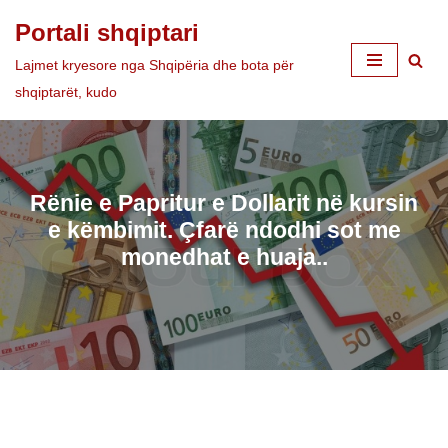
Portali shqiptari
Skip
Lajmet kryesore nga Shqipëria dhe bota për
to
shqiptarët, kudo
content
Rënie e Papritur e Dollarit në kursin
e këmbimit. Çfarë ndodhi sot me
monedhat e huaja..