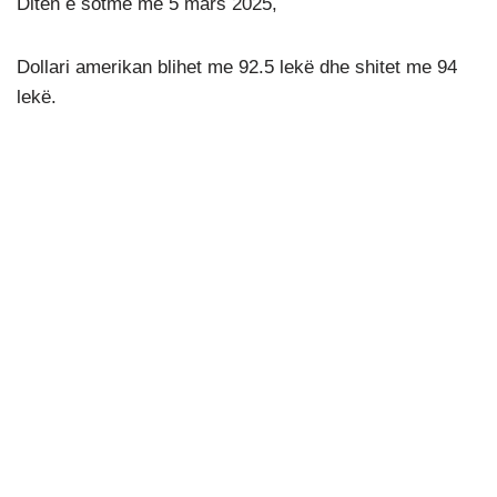
Ditën e sotme më 5 mars 2025,
Dollari amerikan blihet me 92.5 lekë dhe shitet me 94
lekë.