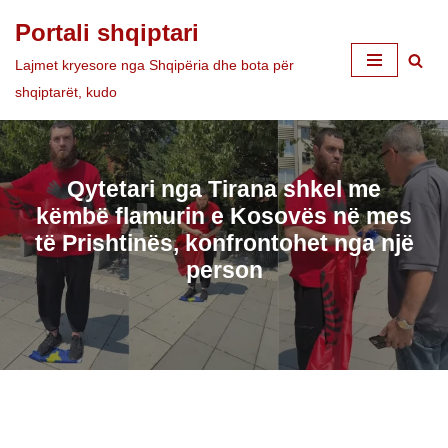
Portali shqiptari
Skip
Lajmet kryesore nga Shqipëria dhe bota për
to
shqiptarët, kudo
content
Qytetari nga Tirana shkel me
këmbë flamurin e Kosovës në mes
të Prishtinës, konfrontohet nga një
person