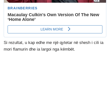
Si rezultat, u kap edhe me një qytetar në shesh i cili ia
mori flamurin dhe ia largoi nga këmbët.