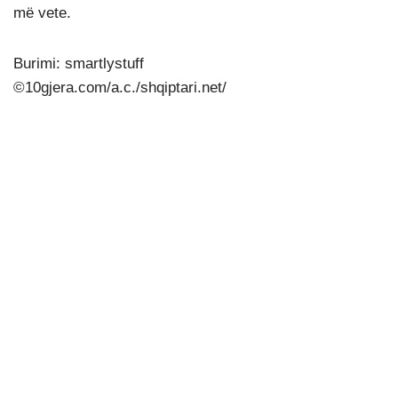
më vete.
Burimi: smartlystuff
©10gjera.com/a.c./shqiptari.net/