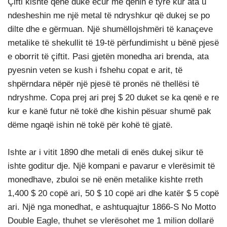
Çifti kishte qenë duke ecur me qenin e tyre kur ata u
ndesheshin me një metal të ndryshkur që dukej se po
dilte dhe e gërmuan. Një shumëllojshmëri të kanaçeve
metalike të shekullit të 19-të përfundimisht u bënë pjesë
e oborrit të çiftit. Pasi gjetën monedha ari brenda, ata
pyesnin veten se kush i fshehu copat e arit, të
shpërndara nëpër një pjesë të pronës në thellësi të
ndryshme. Copa prej ari prej $ 20 duket se ka qenë e re
kur e kanë futur në tokë dhe kishin pësuar shumë pak
dëme ngaqë ishin në tokë për kohë të gjatë.
Ishte ar i vitit 1890 dhe metali di enës dukej sikur të
ishte goditur dje. Një kompani e pavarur e vlerësimit të
monedhave, zbuloi se në enën metalike kishte rreth
1,400 $ 20 copë ari, 50 $ 10 copë ari dhe katër $ 5 copë
ari. Një nga monedhat, e ashtuquajtur 1866-S No Motto
Double Eagle, thuhet se vlerësohet me 1 milion dollarë