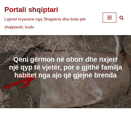
Portali shqiptari
Skip
Lajmet kryesore nga Shqipëria dhe bota për
to
shqiptarët, kudo
content
Qeni gërmon në oborr dhe nxjerr
një qyp të vjetër, por e gjithë familja
habitet nga ajo që gjejnë brenda