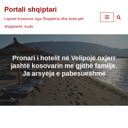
Portali shqiptari
Skip
Lajmet kryesore nga Shqipëria dhe bota për
to
shqiptarët, kudo
content
Pronari i hotelit në Velipojë nxjerr
jashtë kosovarin me gjithë familje.
Ja arsyeja e pabesueshme