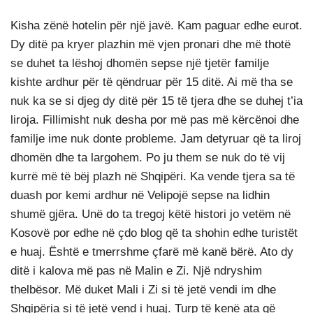
Kisha zënë hotelin për një javë. Kam paguar edhe eurot.
Dy ditë pa kryer plazhin më vjen pronari dhe më thotë
se duhet ta lëshoj dhomën sepse një tjetër familje
kishte ardhur për të qëndruar për 15 ditë. Ai më tha se
nuk ka se si djeg dy ditë për 15 të tjera dhe se duhej t’ia
liroja. Fillimisht nuk desha por më pas më kërcënoi dhe
familje ime nuk donte probleme. Jam detyruar që ta liroj
dhomën dhe ta largohem. Po ju them se nuk do të vij
kurrë më të bëj plazh në Shqipëri. Ka vende tjera sa të
duash por kemi ardhur në Velipojë sepse na lidhin
shumë gjëra. Unë do ta tregoj këtë histori jo vetëm në
Kosovë por edhe në çdo blog që ta shohin edhe turistët
e huaj. Është e tmerrshme çfarë më kanë bërë. Ato dy
ditë i kalova më pas në Malin e Zi. Një ndryshim
thelbësor. Më duket Mali i Zi si të jetë vendi im dhe
Shqipëria si të jetë vend i huaj. Turp të kenë ata që