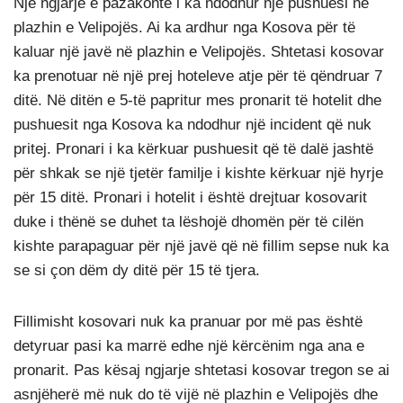
Një ngjarje e pazakontë i ka ndodhur një pushuesi në
plazhin e Velipojës. Ai ka ardhur nga Kosova për të
kaluar një javë në plazhin e Velipojës. Shtetasi kosovar
ka prenotuar në një prej hoteleve atje për të qëndruar 7
ditë. Në ditën e 5-të papritur mes pronarit të hotelit dhe
pushuesit nga Kosova ka ndodhur një incident që nuk
pritej. Pronari i ka kërkuar pushuesit që të dalë jashtë
për shkak se një tjetër familje i kishte kërkuar një hyrje
për 15 ditë. Pronari i hotelit i është drejtuar kosovarit
duke i thënë se duhet ta lëshojë dhomën për të cilën
kishte parapaguar për një javë që në fillim sepse nuk ka
se si çon dëm dy ditë për 15 të tjera.
Fillimisht kosovari nuk ka pranuar por më pas është
detyruar pasi ka marrë edhe një kërcënim nga ana e
pronarit. Pas kësaj ngjarje shtetasi kosovar tregon se ai
asnjëherë më nuk do të vijë në plazhin e Velipojës dhe