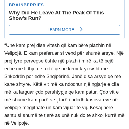
“Unë kam prej disa vitesh që kam bërë plazhin në
Velipojë. E kam preferuar si vend për shumë arsye. Një
prej tyre përveçse është një plazh i mirë ka të bëjë
edhe me lidhjen e fortë që ne kemi kryesisht me
Shkodrën por edhe Shqipërinë. Janë disa arsye që më
kanë shtyrë. Këtë vit më ka ndodhur një ngjarje e cila
më ka larguar çdo përshtypje që kam patur. Çdo vit e
më shumë kam parë se çfarë i ndodh kosovarëve në
Velipojë megjithatë un kam vijuar të vij. Kësaj here
ashtu si shumë të tjerë as unë nuk do të shkoj kurrë më
në Velipojë.