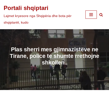
Portali shqiptari
Skip
Lajmet kryesore nga Shqipëria dhe bota për
to
shqiptarët, kudo
content
Plas sherri mes gjimnazistëve ne
Tirane, police te shumte rrethojne
shkollen..