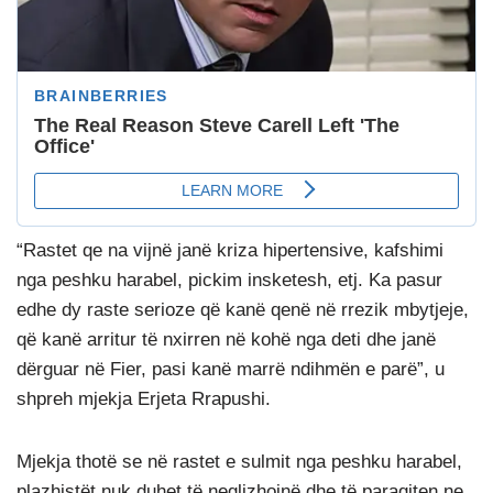
“Rastet qe na vijnë janë kriza hipertensive, kafshimi
nga peshku harabel, pickim insketesh, etj. Ka pasur
edhe dy raste serioze që kanë qenë në rrezik mbytjeje,
që kanë arritur të nxirren në kohë nga deti dhe janë
dërguar në Fier, pasi kanë marrë ndihmën e parë”, u
shpreh mjekja Erjeta Rrapushi.
Mjekja thotë se në rastet e sulmit nga peshku harabel,
plazhistët nuk duhet të neglizhojnë dhe të paraqiten ne