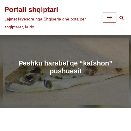
Portali shqiptari
Skip
Lajmet kryesore nga Shqipëria dhe bota për
to
shqiptarët, kudo
content
Peshku harabel që “kafshon”
pushuesit