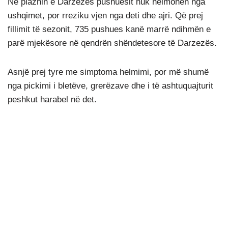
Në plazhin e Darzezës pushuesit nuk helmohen nga
ushqimet, por rreziku vjen nga deti dhe ajri. Që prej
fillimit të sezonit, 735 pushues kanë marrë ndihmën e
parë mjekësore në qendrën shëndetesore të Darzezës.
Asnjë prej tyre me simptoma helmimi, por më shumë
nga pickimi i bletëve, grerëzave dhe i të ashtuquajturit
peshkut harabel në det.