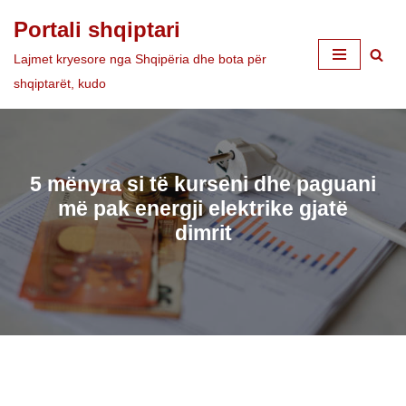
Portali shqiptari
Skip
Lajmet kryesore nga Shqipëria dhe bota për
to
shqiptarët, kudo
content
5 mënyra si të kurseni dhe paguani
më pak energji elektrike gjatë
dimrit