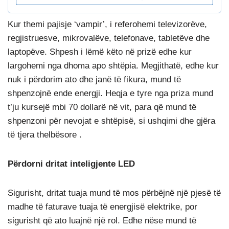
Kur themi pajisje ‘vampir’, i referohemi televizorëve,
regjistruesve, mikrovalëve, telefonave, tabletëve dhe
laptopëve. Shpesh i lëmë këto në prizë edhe kur
largohemi nga dhoma apo shtëpia. Megjithatë, edhe kur
nuk i përdorim ato dhe janë të fikura, mund të
shpenzojnë ende energji. Heqja e tyre nga priza mund
t’ju kursejë mbi 70 dollarë në vit, para që mund të
shpenzoni për nevojat e shtëpisë, si ushqimi dhe gjëra
të tjera thelbësore .
Përdorni dritat inteligjente LED
Sigurisht, dritat tuaja mund të mos përbëjnë një pjesë të
madhe të faturave tuaja të energjisë elektrike, por
sigurisht që ato luajnë një rol. Edhe nëse mund të