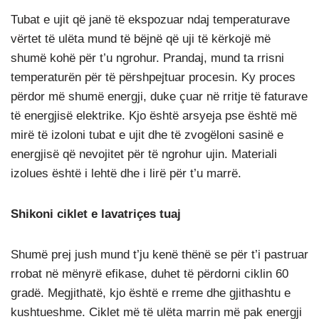
Tubat e ujit që janë të ekspozuar ndaj temperaturave
vërtet të ulëta mund të bëjnë që uji të kërkojë më
shumë kohë për t’u ngrohur. Prandaj, mund ta rrisni
temperaturën për të përshpejtuar procesin. Ky proces
përdor më shumë energji, duke çuar në rritje të faturave
të energjisë elektrike. Kjo është arsyeja pse është më
mirë të izoloni tubat e ujit dhe të zvogëloni sasinë e
energjisë që nevojitet për të ngrohur ujin. Materiali
izolues është i lehtë dhe i lirë për t’u marrë.
Shikoni ciklet e lavatriçes tuaj
Shumë prej jush mund t’ju kenë thënë se për t’i pastruar
rrobat në mënyrë efikase, duhet të përdorni ciklin 60
gradë. Megjithatë, kjo është e rreme dhe gjithashtu e
kushtueshme. Ciklet më të ulëta marrin më pak energji