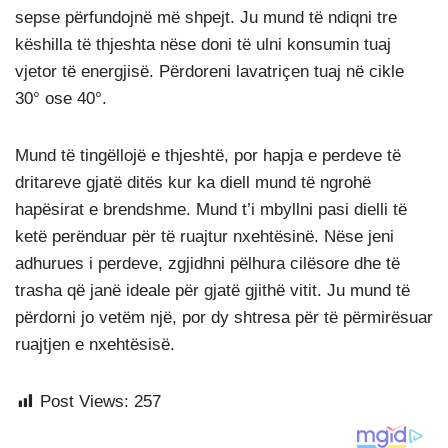
sepse përfundojnë më shpejt. Ju mund të ndiqni tre
këshilla të thjeshta nëse doni të ulni konsumin tuaj
vjetor të energjisë. Përdoreni lavatriçen tuaj në cikle
30° ose 40°.
Mund të tingëllojë e thjeshtë, por hapja e perdeve të
dritareve gjatë ditës kur ka diell mund të ngrohë
hapësirat e brendshme. Mund t’i mbyllni pasi dielli të
ketë perënduar për të ruajtur nxehtësinë. Nëse jeni
adhurues i perdeve, zgjidhni pëlhura cilësore dhe të
trasha që janë ideale për gjatë gjithë vitit. Ju mund të
përdorni jo vetëm një, por dy shtresa për të përmirësuar
ruajtjen e nxehtësisë.
Post Views:
257