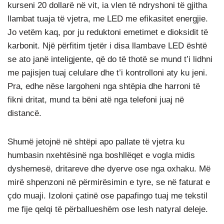
kurseni 20 dollarë në vit, ia vlen të ndryshoni të gjitha
llambat tuaja të vjetra, me LED me efikasitet energjie.
Jo vetëm kaq, por ju reduktoni emetimet e dioksidit të
karbonit. Një përfitim tjetër i disa llambave LED është
se ato janë inteligjente, që do të thotë se mund t’i lidhni
me pajisjen tuaj celulare dhe t’i kontrolloni aty ku jeni.
Pra, edhe nëse largoheni nga shtëpia dhe harroni të
fikni dritat, mund ta bëni atë nga telefoni juaj në
distancë.
Shumë jetojnë në shtëpi apo pallate të vjetra ku
humbasin nxehtësinë nga boshllëqet e vogla midis
dyshemesë, dritareve dhe dyerve ose nga oxhaku. Më
mirë shpenzoni në përmirësimin e tyre, se në faturat e
çdo muaji. Izoloni çatinë ose papafingo tuaj me tekstil
me fije qelqi të përballueshëm ose lesh natyral deleje.