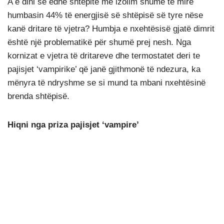
A e dini se edhe shtëpitë me izolim shumë të mirë
humbasin 44% të energjisë së shtëpisë së tyre nëse
kanë dritare të vjetra? Humbja e nxehtësisë gjatë dimrit
është një problematikë për shumë prej nesh. Nga
kornizat e vjetra të dritareve dhe termostatet deri te
pajisjet ‘vampirike’ që janë gjithmonë të ndezura, ka
mënyra të ndryshme se si mund ta mbani nxehtësinë
brenda shtëpisë.
Hiqni nga priza pajisjet ‘vampire’