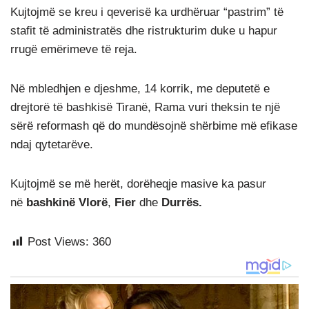
Kujtojmë se kreu i qeverisë ka urdhëruar “pastrim” të
stafit të administratës dhe ristrukturim duke u hapur
rrugë emërimeve të reja.
Në mbledhjen e djeshme, 14 korrik, me deputetë e
drejtorë të bashkisë Tiranë, Rama vuri theksin te një
sërë reformash që do mundësojnë shërbime më efikase
ndaj qytetarëve.
Kujtojmë se më herët, dorëheqje masive ka pasur
në
bashkinë Vlorë
,
Fier
dhe
Durrës.
Post Views:
360