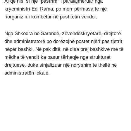
Ai që nisi si një “pastrim” i paralajmëruar nga
kryeministri Edi Rama, po merr përmasa të një
riorganizimi kombëtar në pushtetin vendor.
Nga Shkodra në Sarandë, zëvendëskryetarë, drejtorë
dhe administratorë po dorëzojnë postet njëri pas tjetrit
nëpër bashki. Në pak ditë, në disa prej bashkive më të
mëdha të vendit ka pasur tërheqje nga strukturat
drejtuese, duke sinjalizuar një ndryshim të thellë në
administratën lokale.