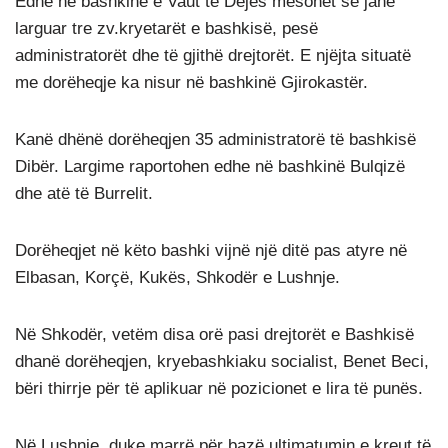
Edhe në bashkinë e Vaut të Dejës mësohet se janë
larguar tre zv.kryetarët e bashkisë, pesë
administratorët dhe të gjithë drejtorët. E njëjta situatë
me dorëheqje ka nisur në bashkinë Gjirokastër.
Kanë dhënë dorëheqjen 35 administratorë të bashkisë
Dibër. Largime raportohen edhe në bashkinë Bulqizë
dhe atë të Burrelit.
Dorëheqjet në këto bashki vijnë një ditë pas atyre në
Elbasan, Korçë, Kukës, Shkodër e Lushnje.
Në Shkodër, vetëm disa orë pasi drejtorët e Bashkisë
dhanë dorëheqjen, kryebashkiaku socialist, Benet Beci,
bëri thirrje për të aplikuar në pozicionet e lira të punës.
Në Lushnje, duke marrë për bazë ultimatumin e kreut të