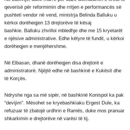
qeverisë për reformimin dhe rritjen e performancës së
pushteti vendor në vend, ministrja Belinda Balluku u
kërkoi dorëheqjen 13 drejtorëve të kësaj
bashkie. Balluku zhvilloi mbledhje dhe me 15 kryetarët
e njësive administrative. Edhe këtyre të fundit, u kërkoi
dorëheqjen e menjëhershme.
Në Elbasan, dhanë dorëheqjen disa drejtorë e
administratorë. Njëjtë edhe në bashkinë e Kukësit dhe
të Korçës.
Ndryshe nga sa më sipër, në bashkinë Konispol ka pak
“devijim”. Mësohet se kryebashkiaku Ergest Dule, ka
refuzuar të zbatojë urdhrin e Ramës, duke mos pranuar
shkarkimin e drejtorëve në varësi të tij.