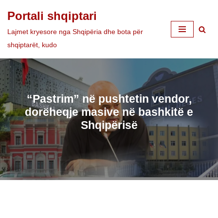
Portali shqiptari
Skip
Lajmet kryesore nga Shqipëria dhe bota për
to
shqiptarët, kudo
content
“Pastrim” në pushtetin vendor,
dorëheqje masive në bashkitë e
Shqipërisë