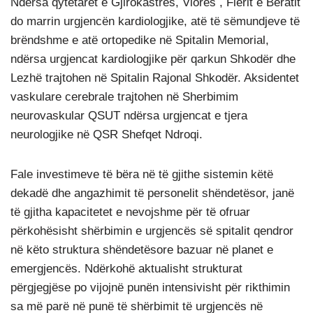
Ndërsa qytetarët e Gjirokastrës, Vlorës , Fierit e Beratit
do marrin urgjencën kardiologjike, atë të sëmundjeve të
brëndshme e atë ortopedike në Spitalin Memorial,
ndërsa urgjencat kardiologjike për qarkun Shkodër dhe
Lezhë trajtohen në Spitalin Rajonal Shkodër. Aksidentet
vaskulare cerebrale trajtohen në Sherbimim
neurovaskular QSUT ndërsa urgjencat e tjera
neurologjike në QSR Shefqet Ndroqi.
Fale investimeve të bëra në të gjithe sistemin këtë
dekadë dhe angazhimit të personelit shëndetësor, janë
të gjitha kapacitetet e nevojshme për të ofruar
përkohësisht shërbimin e urgjencës së spitalit qendror
në këto struktura shëndetësore bazuar në planet e
emergjencës. Ndërkohë aktualisht strukturat
përgjegjëse po vijojnë punën intensivisht për rikthimin
sa më parë në punë të shërbimit të urgjencës në