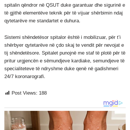
spitalin qëndror në QSUT duke garantuar dhe sigurinë e
të gjithë elementëve teknik për të vijuar shërbimin ndaj
qytetarëve me standartet e duhura.
Sistemi shëndetësor spitalor është i mobilizuar, për t’i
shërbyer qytetarëve në çdo skaj te vendit për nevojat e
tij shëndetësore. Spitalet punojnë me staf të plotë për të
pritur urgjencën e sëmundjeve kardiake, semundjeve të
specialiteteve të ndryshme duke qenë në gadishmeri
24/7 koronarografi.
Post Views:
188