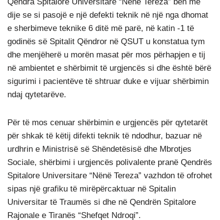
Qendra Spitalore Universitare “Nënë Tereza” bën me
dije se si pasojë e një defekti teknik në një nga dhomat
e sherbimeve teknike 6 ditë më parë, në katin -1 të
godinës së Spitalit Qëndror në QSUT u konstatua tym
dhe menjëherë u morën masat për mos përhapjen e tij
në ambientet e shërbimit të urgjencës si dhe është bërë
sigurimi i pacientëve të shtruar duke e vijuar shërbimin
ndaj qytetarëve.
Për të mos cenuar shërbimin e urgjencës për qytetarët
për shkak të këtij difekti teknik të ndodhur, bazuar në
urdhrin e Ministrisë së Shëndetësisë dhe Mbrotjes
Sociale, shërbimi i urgjencës polivalente pranë Qendrës
Spitalore Universitare “Nënë Tereza” vazhdon të ofrohet
sipas një grafiku të mirëpërcaktuar në Spitalin
Universitar të Traumës si dhe në Qendrën Spitalore
Rajonale e Tiranës “Shefqet Ndroqi”.