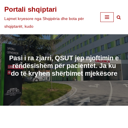
Portali shqiptari
Skip
Lajmet kryesore nga Shqipëria dhe bota për
to
shqiptarët, kudo
content
Pasi i ra zjarri, QSUT jep njoftimin e
rëndësishëm për pacientët. Ja ku
do të kryhen shërbimet mjekësore