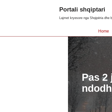
Portali shqiptari
Skip
Lajmet kryesore nga Shqipëria dhe b
to
content
Home
Pas 2 j
ndodh