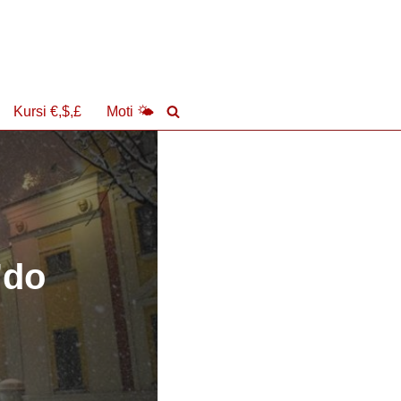
Kursi €,$,£
Moti 🌤
’do