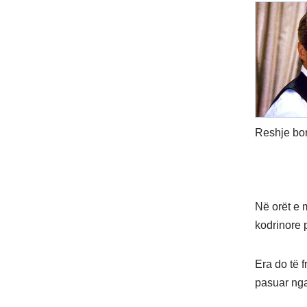
Reshje bore
Në orët e 
kodrinore 
Era do të 
pasuar nga