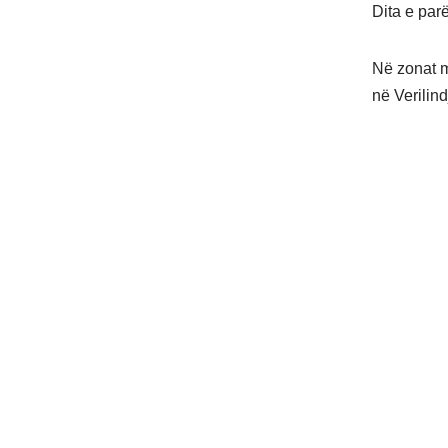
Dita e parë
Në zonat m
në Verilind