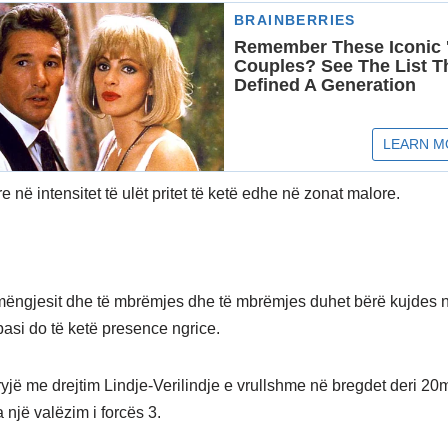
 në intensitet të ulët pritet të ketë edhe në zonat malore.
mëngjesit dhe të mbrëmjes dhe të mbrëmjes duhet bërë kujdes 
pasi do të ketë presence ngrice.
fryjë me drejtim Lindje-Verilindje e vrullshme në bregdet deri 20
 një valëzim i forcës 3.