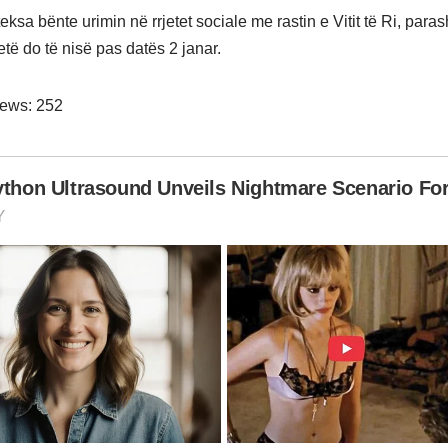
ksa bënte urimin në rrjetet sociale me rastin e Vitit të Ri, para
tetë do të nisë pas datës 2 janar.
iews:
252