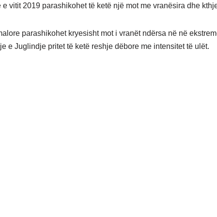
 e vitit 2019 parashikohet të ketë një mot me vranësira dhe kthje
alore parashikohet kryesisht mot i vranët ndërsa në në ekstrem
je e Juglindje pritet të ketë reshje dëbore me intensitet të ulët.