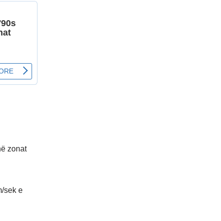
në zonat
m/sek e