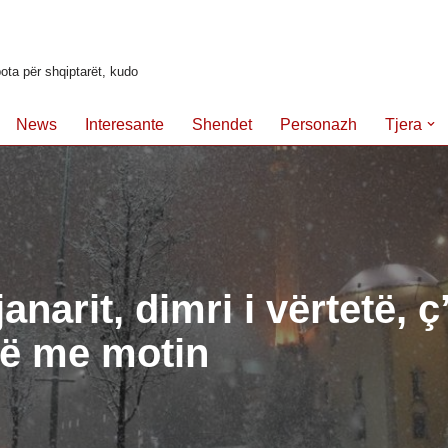
ota për shqiptarët, kudo
News
Interesante
Shendet
Personazh
Tjera
anarit, dimri i vërtetë, ç
ë me motin