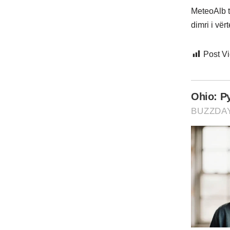
MeteoAlb te
dimri i vër
Post V