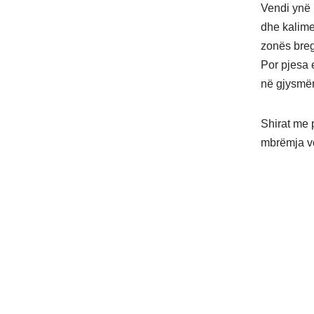
Vendi ynë 
dhe kalimet
zonës breg
Por pjesa e
në gjysmën
Shirat me 
mbrëmja vo