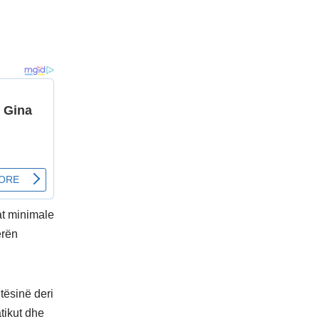
at minimale
erën
jtësinë deri
tikut dhe