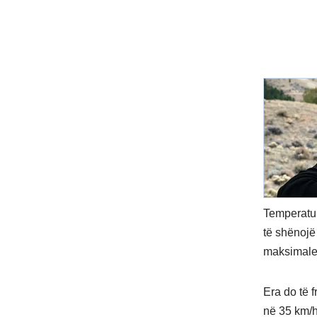
Temperatur
të shënojë
maksimale 
Era do të f
në 35 km/h