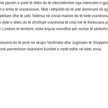
në pjesën e parë të ditës do të mbizotërohet nga intervalet e gja
 e lehta të vranësirave. Moti i kthjellët do të jetë dominant në qy
detare dhe të ulët. Ndërsa në zonat malore do të ketë vranësira
 dytë e ditës do të zhvillojë vranësirat të cilat më të theksuara pr
 Lindore të territorit, duke krijuar mundësi për reshje të përkoh
prezent do të jenë në skajin Verilindor dhe Juglindor të Shqipër
në permirëson dukshëm kushtet e motit edhe në këto zona.