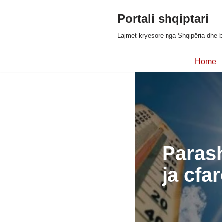
Portali shqiptari
Skip
Lajmet kryesore nga Shqipëria dhe b
to
content
Home
Parash
ja cfar