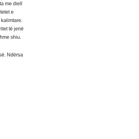
ta me diell
tetet e
 kalimtare.
itet të jenë
shme shiu.
isë. Ndërsa