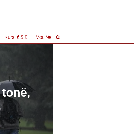
Kursi €,$,£
Moti 🌤
 tonë,
.