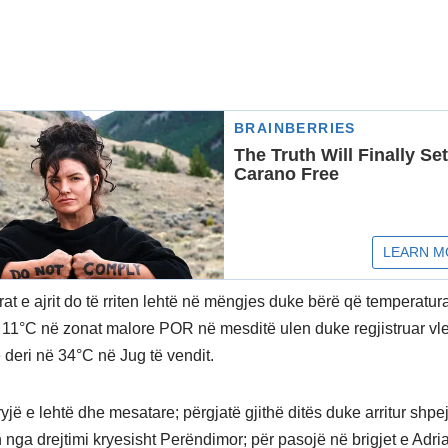
at e ajrit do të rriten lehtë në mëngjes duke bërë që temperatur
 11°C në zonat malore POR në mesditë ulen duke regjistruar vl
deri në 34°C në Jug të vendit.
ryjë e lehtë dhe mesatare; përgjatë gjithë ditës duke arritur shpe
 nga drejtimi kryesisht Perëndimor; për pasojë në brigjet e Adria