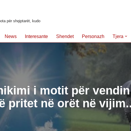
ota për shqiptarët, kudo
News
Interesante
Shendet
Personazh
Tjera
ikimi i motit për vendin
ë pritet në orët në vijim.