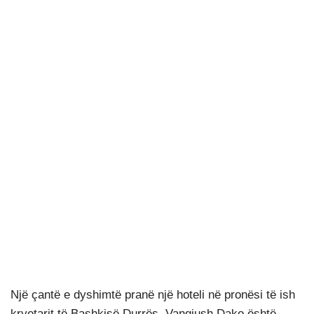
Një çantë e dyshimtë pranë një hoteli në pronësi të ish
kryetarit të Bashkisë Durrës, Vangjush Dako është