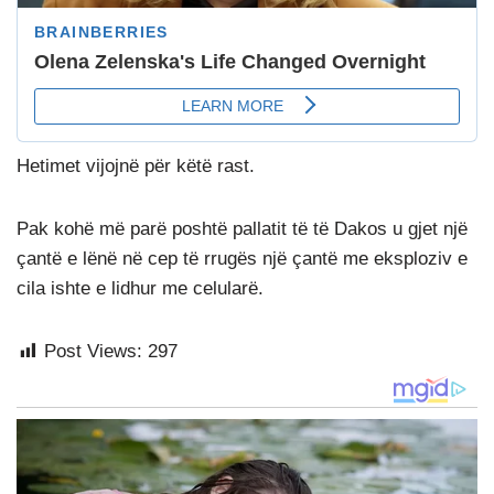
Hetimet vijojnë për këtë rast.
Pak kohë më parë poshtë pallatit të të Dakos u gjet një
çantë e lënë në cep të rrugës një çantë me eksploziv e
cila ishte e lidhur me celularë.
Post Views:
297