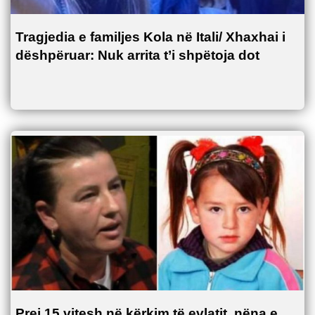
Tragjedia e familjes Kola në Itali/ Xhaxhai i
dëshpëruar: Nuk arrita t’i shpëtoja dot
Prej 15 vitesh në kërkim të evlatit, nëna e