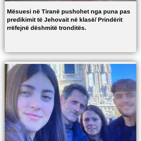
Mësuesi në Tiranë pushohet nga puna pas
predikimit të Jehovait në klasë/ Prindërit
rrëfejnë dëshmitë tronditës.