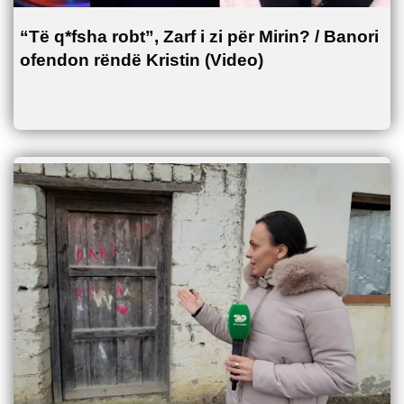
“Të q*fsha robt”, Zarf i zi për Mirin? / Banori
ofendon rëndë Kristin (Video)