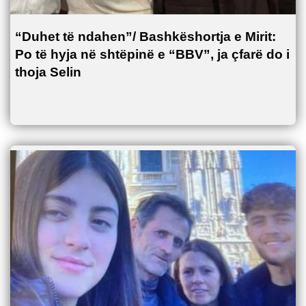
“Duhet të ndahen”/ Bashkëshortja e Mirit:
Po të hyja në shtëpinë e “BBV”, ja çfarë do i
thoja Selin