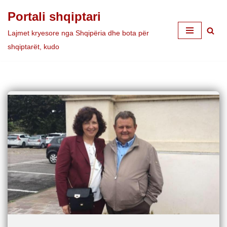
Portali shqiptari
Skip
Lajmet kryesore nga Shqipëria dhe bota për
to
shqiptarët, kudo
content