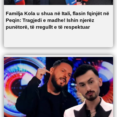
Familja Kola u shua në Itali, flasin fqinjët në
Peqin: Tragjedi e madhe! Ishin njerëz
punëtorë, të rregullt e të respektuar