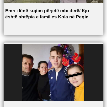
Emri i lënë kujtim përjetë mbi derë/ Kjo
është shtëpia e familjes Kola në Peqin